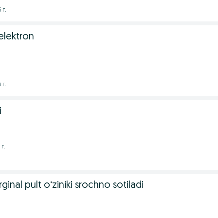
 г.
elektron
 г.
i
 г.
inal pult oʻziniki srochno sotiladi