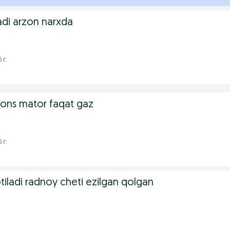
adi arzon narxda
 г.
ons mator faqat gaz
 г.
tiladi radnoy cheti ezilgan qolgan