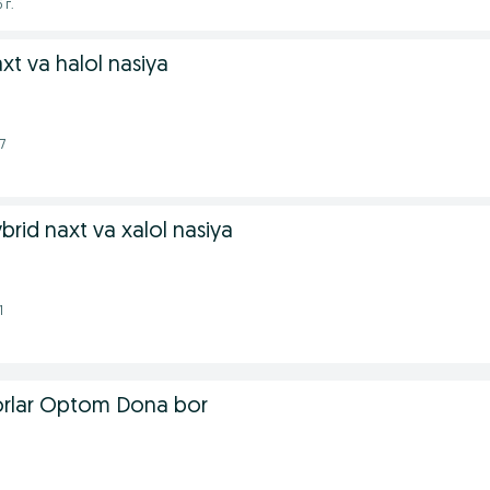
 г.
t va halol nasiya
7
rid naxt va xalol nasiya
1
orlar Optom Dona bor