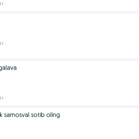
 г.
 г.
galava
 г.
k samosval sotib oling