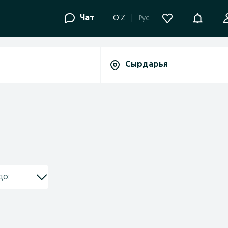
Уведомле
Чат
O'Z
Рус