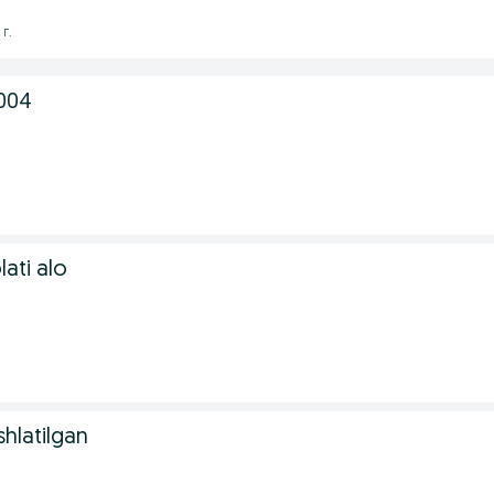
 г.
2004
lati alo
shlatilgan