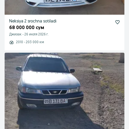
Neksiya 2 srochna sotiladi
68 000 000 сум
Джизак
-
26 июля 2026 г.
2010 - 203 000 км