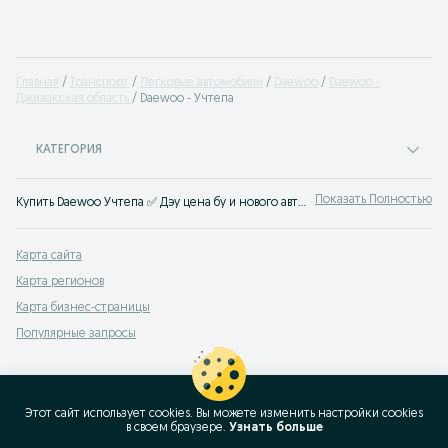
Главная
Транспорт
Легковые автомобили
Daewoo
Daewoo -
Джизакская область
Daewoo - Учтепа
КАТЕГОРИЯ
Показать Полностью
Купить Daewoo Учтепа ✅ Дэу цена бу и нового авто ☝ Большой выбор автомобилей по выгодным ценам на OLX.uz (ранее Torg.uz)
Карта сайта
Карта регионов
Карта бизнес-страницы
Популярные запросы
Этот сайт использует cookies. Вы можете изменить настройки cookies
в своeм браузере.
Узнать больше