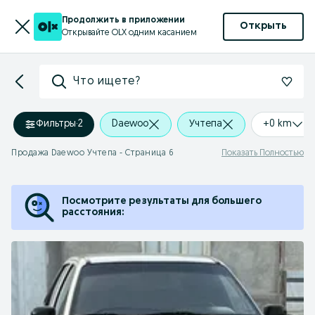
Продолжить в приложении
Открыть
Открывайте OLX одним касанием
Что ищете?
Фильтры
·
2
Daewoo
Учтепа
+0 km
Продажа Daewoo Учтепа - Страница 6
Показать Полностью
Посмотрите результаты для большего
расстояния: