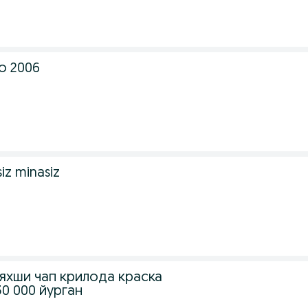
o 2006
siz minasiz
 яхши чап крилода краска
30 000 йурган