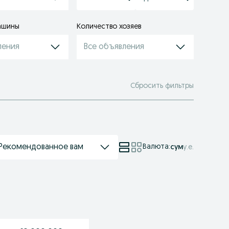
ашины
Количество хозяев
ления
Все объявления
Сбросить фильтры
Рекомендованное вам
Валюта
:
сум
у.е.