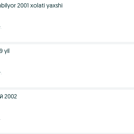
bilyor 2001 xolati yaxshi
.
 yil
г.
й 2002
.