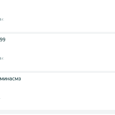
 г.
999
 г.
 минасмз
.