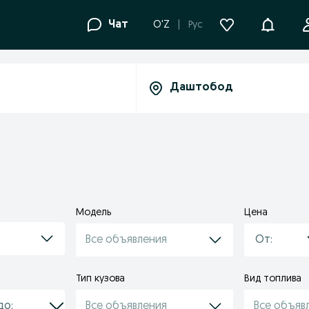
Уведомле
Чат
O'Z
Рус
Модель
Цена
Все объявления
Тип кузова
Вид топлива
Все объявления
Все объяв