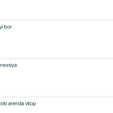
yi bor
 nexsiya
 yoki arenda vkop