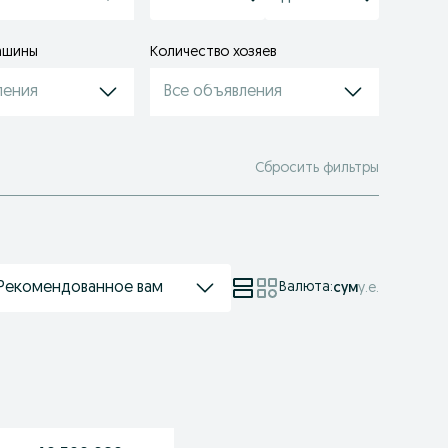
ашины
Количество хозяев
ления
Все объявления
Сбросить фильтры
Рекомендованное вам
Валюта
:
сум
у.е.