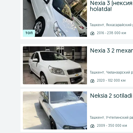
Nexia 3 (нексия 3
holatda!
Ташкент, Яккасарайский ра
2016 - 238 000 км
Nexia 3 2 mexani
Ташкент, Чиланзарский ра
2020 - 102 000 км
Neksia 2 sotiladi
Ташкент, Учтепинский рай
2009 - 350 000 км