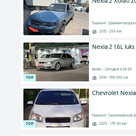
Nexia 2 Xolati z
Ташкент, Шайхантахурский
2015 - 200 км
Nexia 2 1.6L luks
Келес - Сегодня в 06:29
2014 - 198 000 км
Chevrolet Nexia
Ташкент, Сергелийский рай
2020 - 179 101 км