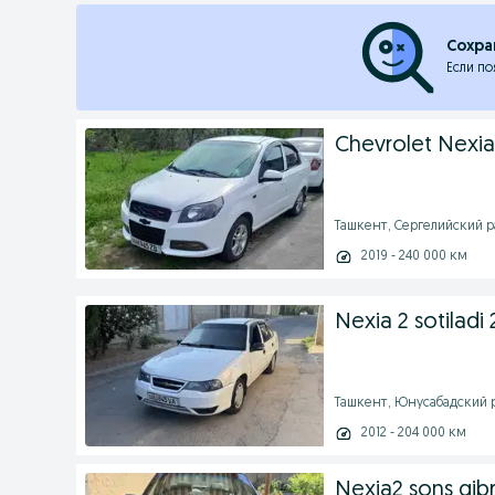
Сохра
Если по
Chevrolet Nexia 
Ташкент, Сергелийский ра
2019 - 240 000 км
Nexia 2 sotiladi 2
Ташкент, Юнусабадский ра
2012 - 204 000 км
Nexia2 sons gibr