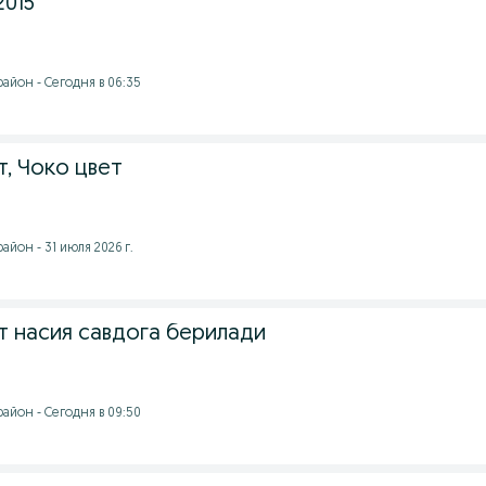
2015
айон - Сегодня в 06:35
т, Чоко цвет
йон - 31 июля 2026 г.
т насия савдога берилади
айон - Сегодня в 09:50