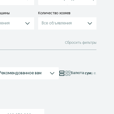
ашины
Количество хозяев
ления
Все объявления
Сбросить фильтры
Рекомендованное вам
Валюта
:
сум
у.е.