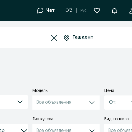
Уведомле
Чат
O'Z
Рус
Модель
Цена
Все объявления
Тип кузова
Вид топлива
Все объявления
Все объяв