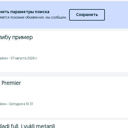
нить параметры поиска
Сохранить
явятся похожие объявления, мы сообщим.
либу пример
он - 07 августа 2026 г.
 Premier
он - Сегодня в 10:31
adi full. Lyukli metanli