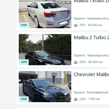
Malibu 1 xolati 
Ташкент, Сергелийский рай
2013 - 90 000 км
Malibu 2 Turbo 2
Ташкент, Чиланзарский ра
2019 - 140 000 км
Chevrolet Malib
Ташкент, Яккасарайский 
2023 - 7 400 км