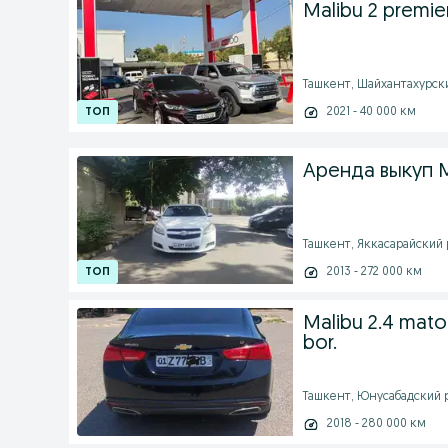
Malibu 2 premier
Ташкент, Шайхантахурский
2021 - 40 000 км
Аренда выкуп Ma
Ташкент, Яккасарайский р
2013 - 272 000 км
Malibu 2.4 mator
bor.
Ташкент, Юнусабадский ра
2018 - 280 000 км