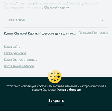
Главная
Транспорт
Легковые автомобили
Chevrolet
Chevrolet -
Сурхандарьинская область
Chevrolet - Карлук
КАТЕГОРИЯ
Показать Полностью
Купить Chevrolet Карлук ✅ Шевроле цена б/у и нового авто ☝ Большой выбор автомобилей по выгодным ценам на OLX.uz Карлук (ранее Torg.uz)
Карта сайта
Карта регионов
Карта бизнес-страницы
Популярные запросы
Этот сайт использует cookies. Вы можете изменить настройки cookies
в своeм браузере.
Узнать больше
Закрыть