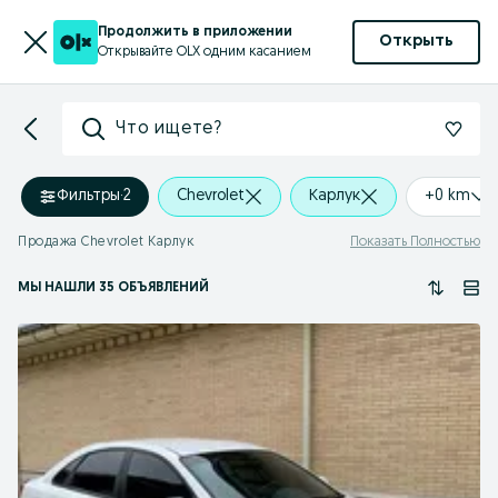
Продолжить в приложении
Открыть
Открывайте OLX одним касанием
Что ищете?
Фильтры
·
2
Chevrolet
Карлук
+0 km
Продажа Chevrolet Карлук
Показать Полностью
МЫ НАШЛИ 35 ОБЪЯВЛЕНИЙ