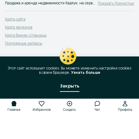
Продажа и аренда недвижимости Карлук: на сервисе объявлений OLX.uz Карлук можно выгодно продать или купить недвижимость! OLX знает все о покупке жилья!
Показать Полностью
Карта сайта
Карта регионов
Карта бизнес-страницы
Популярные запросы
Этот сайт использует cookies. Вы можете изменить настройки cookies
в своeм браузере.
Узнать больше
Закрыть
Главная
Избранное
Создать
Чат
Профиль