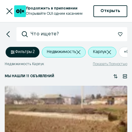
Продолжить в приложении
Открыть
Открывайте OLX одним касанием
Что ищете?
Фильтры
·
2
Недвижимость
Карлук
+0 
Недвижимость Карлук
Показать Полностью
МЫ НАШЛИ 11 ОБЪЯВЛЕНИЙ