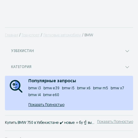
Главная
Транспорт
Легковые автомобили
BMW
УЗБЕКИСТАН
КАТЕГОРИЯ
Популярные запросы
bmw i3
bmw e39
bmw i5
bmw x6
bmw m5
bmw x7
bmw i4
bmw e60
Показать Полностью
Показать Полностью
Купить BMW 750 в Узбекистане ✔️ новые ⭐ бу ☝ выгодные цены на БМВ 750 найдете ☛ OLX.uz Узбекистан ⭐ Твой автомобиль ждет тебя на OLX.uz!