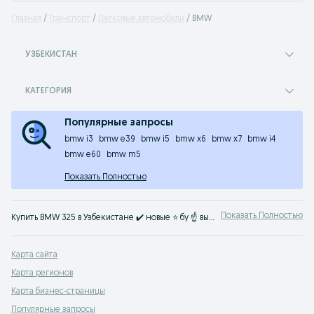
Главная
Транспорт
Легковые автомобили
BMW
УЗБЕКИСТАН
КАТЕГОРИЯ
Популярные запросы
bmw i3
bmw e39
bmw i5
bmw x6
bmw x7
bmw i4
bmw e60
bmw m5
Показать Полностью
Показать Полностью
Купить BMW 325 в Узбекистане ✔️ новые ⭐ бу ☝ выгодные цены на БМВ 325 найдете ☛ OLX.uz Узбекистан ⭐ Твой автомобиль ждет тебя на OLX.uz!
Карта сайта
Карта регионов
Карта бизнес-страницы
Популярные запросы