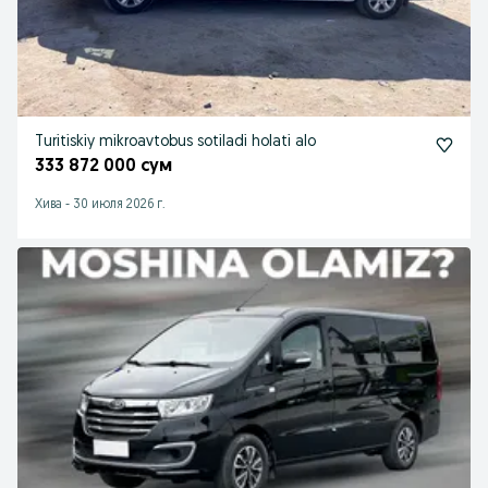
Turitiskiy mikroavtobus sotiladi holati alo
333 872 000 сум
Хива
-
30 июля 2026 г.