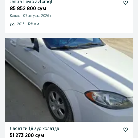
Jentra 1 evro avtomqt
85 852 800 сум
Келес
-
07 августа 2026 г.
2015 - 128 км
Ласетти 1,8 зур холатда
51 273 200 сум