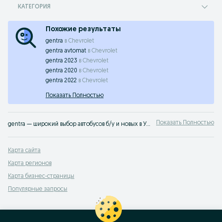
КАТЕГОРИЯ
Похожие результаты
gentra
в
Chevrolet
gentra avtomat
в
Chevrolet
gentra 2023
в
Chevrolet
gentra 2020
в
Chevrolet
gentra 2022
в
Chevrolet
Показать Полностью
Показать Полностью
gentra — широкий выбор автобусов б/у и новых в Узбекистане ✔️ Отличные цены и предложения ⭐ Найдите или разместите объявление на OLX.uz
Карта сайта
Карта регионов
Карта бизнес-страницы
Популярные запросы