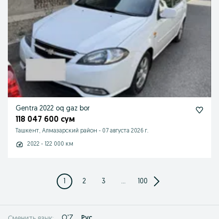
Gentra 2022 oq gaz bor
118 047 600 сум
Ташкент, Алмазарский район
-
07 августа 2026 г.
2022 - 122 000 км
1
2
3
...
100
O'Z
Рус
Сменить язык: