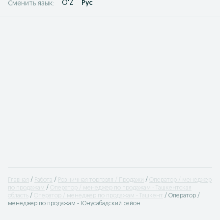
O'Z
Рус
Сменить язык:
Главная
Работа
Розничная торговля / Продажи
Оператор / менеджер
по продажам
Оператор / менеджер по продажам - Ташкентская
область
Оператор / менеджер по продажам - Ташкент
Оператор /
менеджер по продажам - Юнусабадский район