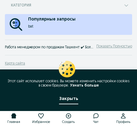
КАТЕГОРИЯ
Популярные запросы
bat
Показать Полностью
Работа менеджером по продажам Ташкент ✔️ Большой выбор вакансий операторов и менеджеров по продаже ⭐ Выбирайте работу в сфере торговли ⮞⮞ OLX.uz Ташкент
Карта сайта
Карта регионов
Карта бизнес-страницы
Этот сайт использует cookies. Вы можете изменить настройки cookies
в своeм браузере.
Узнать больше
Популярные запросы
Закрыть
Главная
Избранное
Создать
Чат
Профиль