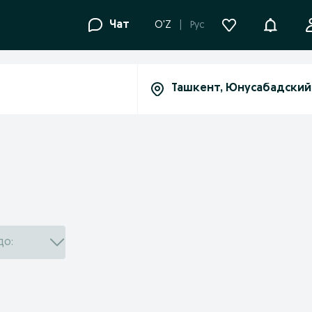
Уведомле
Чат
O'Z
Рус