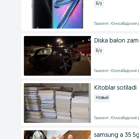
Б/у
Ташкент, Юнусабадский ра
Diska balon zamen
Б/у
Ташкент, Юнусабадский ра
Kitoblar sotiladi
Новый
Ташкент, Юнусабадский ра
samsung a 35 5g