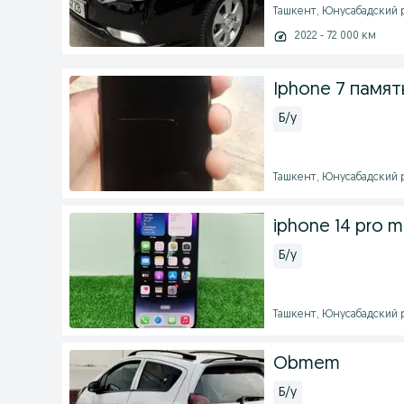
Ташкент, Юнусабадский ра
2022 - 72 000 км
Iphone 7 памят
Б/у
Ташкент, Юнусабадский ра
iphone 14 pro m
Б/у
Ташкент, Юнусабадский ра
Obmem
Б/у