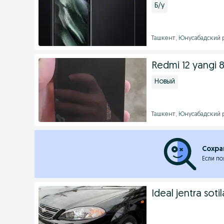
Б/у
Ташкент, Юнусабадский ра
Redmi 12 yangi 
Новый
Ташкент, Юнусабадский ра
Сохра
Если по
Ideal jentra sotil