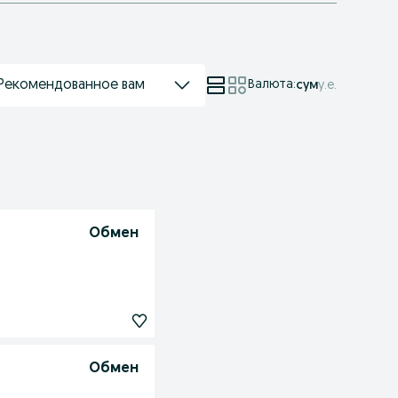
Рекомендованное вам
Валюта
:
сум
у.е.
Обмен
Обмен