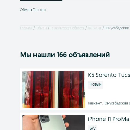
Обмен Ташкент
Главная
Обмен
Ташкентская область
Ташкент
Юнусабадский
Мы нашли 166 объявлений
K5 Sorento Tuc
Новый
Ташкент, Юнусабадский ра
iPhone 11 ProM
Б/у