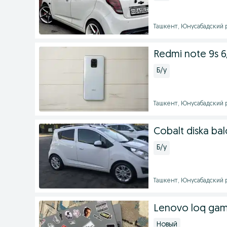
Ташкент, Юнусабадский ра
Redmi note 9s 6
Б/у
Ташкент, Юнусабадский ра
Cobalt diska bal
Б/у
Ташкент, Юнусабадский ра
Lenovo loq gam
Новый