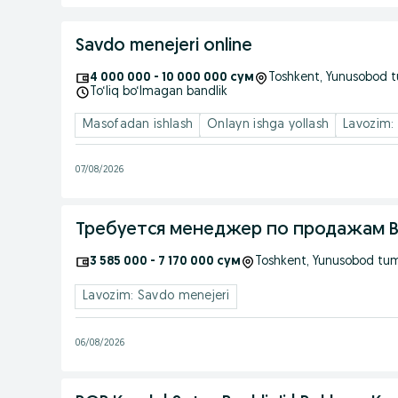
Savdo menejeri online
4 000 000 - 10 000 000 сум
Toshkent
, Yunusobod 
To‘liq bo‘lmagan bandlik
Masofadan ishlash
Onlayn ishga yollash
Lavozim:
07/08/2026
Требуется менеджер по продажам B2
3 585 000 - 7 170 000 сум
Toshkent
, Yunusobod tu
Lavozim: Savdo menejeri
06/08/2026