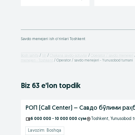
Savdo menejeri ish o'rinlari Toshkent
Bosh sahifa
Ish
Chakana savdo-sotuvlar
Operator / savdo menejeri
menejeri - Toshkent
Operator / savdo menejeri - Yunusobod tumani
Biz 63 e'lon topdik
РОП (Call Center) – Савдо бўлими раҳ
6 000 000 - 10 000 000 сум
Toshkent
, Yunusobod 
Lavozim: Boshqa