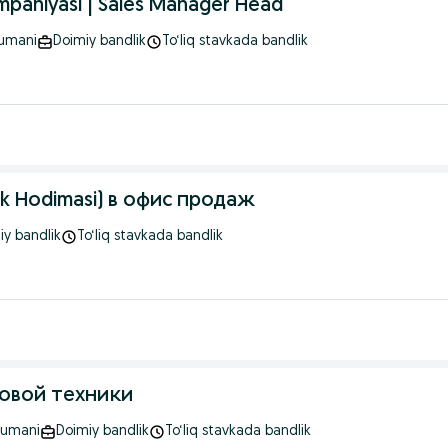
ompaniyasi | Sales Manager Head
tumani
Doimiy bandlik
To‘liq stavkada bandlik
k Hodimasi) в офис продаж
iy bandlik
To‘liq stavkada bandlik
товой техники
tumani
Doimiy bandlik
To‘liq stavkada bandlik