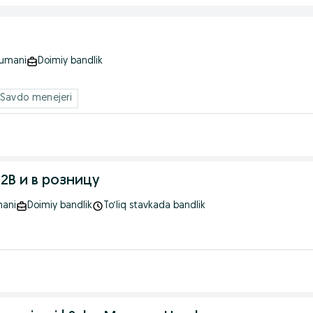
tumani
Doimiy bandlik
 Savdo menejeri
B и в розницу
mani
Doimiy bandlik
To‘liq stavkada bandlik