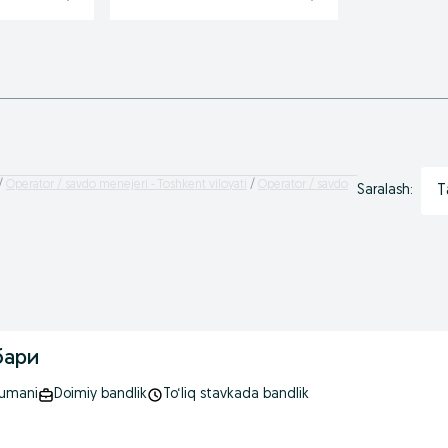
Operator / savdo menejeri - Toshkent viloyati
Operator / savdo
T
Saralash:
бари
tumani
Doimiy bandlik
To‘liq stavkada bandlik