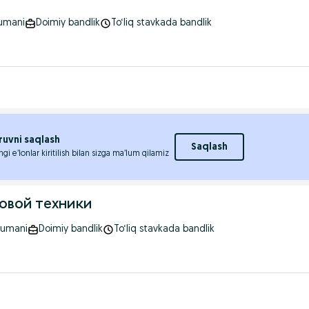
tumani
Doimiy bandlik
To‘liq stavkada bandlik
ruvni saqlash
Saqlash
ngi e’lonlar kiritilish bilan sizga ma’lum qilamiz
товой техники
tumani
Doimiy bandlik
To‘liq stavkada bandlik