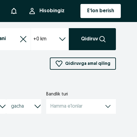
Bildirishnoma
Hisobingiz
E‘lon berish
+0 km
Qidiruv
Qidiruvga amal qiling
Bandlik turi
Hamma e'lonlar