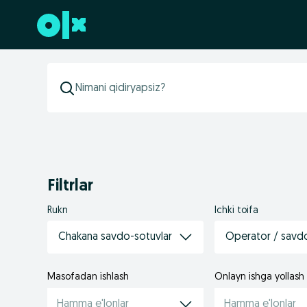
Futerga oʻtish
Filtrlar
Rukn
Ichki toifa
Chakana savdo-sotuvlar
Operator / savd
Masofadan ishlash
Onlayn ishga yollash
Hamma e'lonlar
Hamma e'lonlar