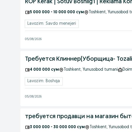
ROP Kerak | Sotuv Boshlig'i | Reklama K
5 000 000 - 10 000 000 сум
Toshkent
, Yunusobod 
Lavozim: Savdo menejeri
05/08/2026
Требуется Клиннер(Уборщица- Tozali
4 000 000 сум
Toshkent
, Yunusobod tumani
Doim
Lavozim: Boshqa
05/08/2026
требуется продавци на магазин бы
3 000 000 - 30 000 000 сум
Toshkent
, Yunusobod 