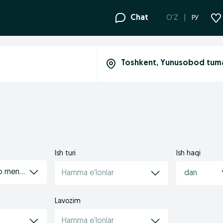
Chat
O'Z
РУ
Ish turi
Ish haqi
o menejeri
Hamma e'lonlar
Lavozim
Hamma e'lonlar