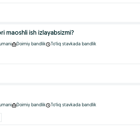
i maoshli ish izlayabsizmi?
tumani
Doimiy bandlik
To‘liq stavkada bandlik
tumani
Doimiy bandlik
To‘liq stavkada bandlik