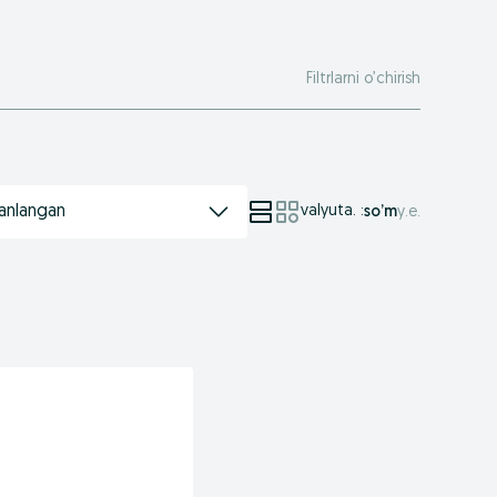
Filtrlarni o’chirish
anlangan
valyuta.
:
so’m
у.е.