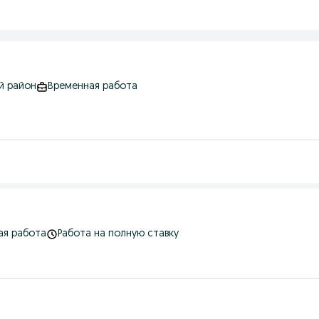
й район
Временная работа
ая работа
Работа на полную ставку