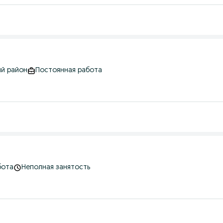
ий район
Постоянная работа
бота
Неполная занятость