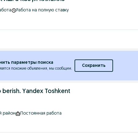
абота
Работа на полную ставку
нить параметры поиска
Сохранить
явятся похожие объявления, мы сообщим.
ib berish. Yandex Toshkent
й район
Постоянная работа