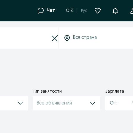
Уведомле
Чат
O'Z
Рус
Тип занятости
Зарплата
Все объявления