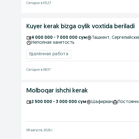
Сегодня в 05:27
Kuyer kerak bizga oylik voxtida beriladi
4 000 000 - 7 000 000 сум
Ташкент
, Сергелийски
Неполная занятость
Удалённая работа
Сегодня в 08:37
Molboqar ishchi kerak
2 500 000 - 3 000 000 сум
Шафиркан
Постоянн
08 августа 2026 г.