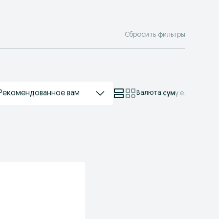
Сбросить фильтры
Рекомендованное вам
Валюта
:
сум
у.е.