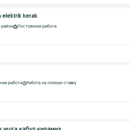
elektrik kerak
 район
Постоянная работа
ная работа
Работа на полную ставку
к ишга кабул киламиз