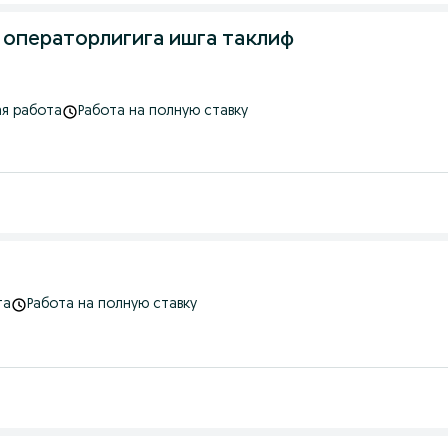
а операторлигига ишга таклиф
я работа
Работа на полную ставку
та
Работа на полную ставку