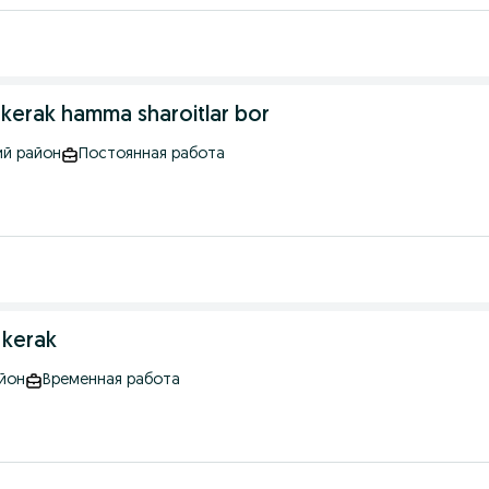
 kerak hamma sharoitlar bor
ий район
Постоянная работа
 kerak
айон
Временная работа