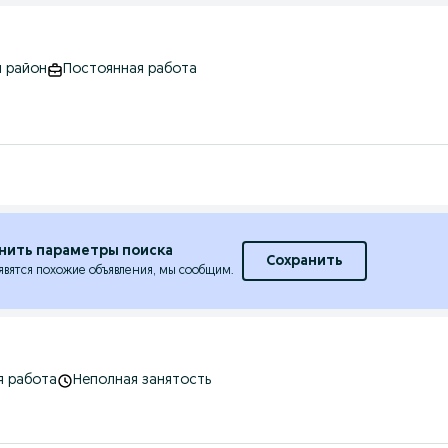
й район
Постоянная работа
нить параметры поиска
Сохранить
явятся похожие объявления, мы сообщим.
я работа
Неполная занятость