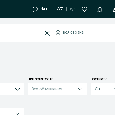
Уведомле
Чат
O'Z
Рус
Тип занятости
Зарплата
Все объявления