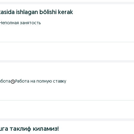
ida ishlagan bõlishi kerak
Неполная занятость
абота
Работа на полную ставку
анизатор (Шиномантаж уста) ишга таклиф киламиз!