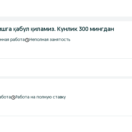
шга қабул қиламиз. Кунлик 300 мингдан
нная работа
Неполная занятость
абота
Работа на полную ставку