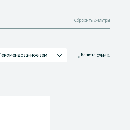
Сбросить фильтры
Рекомендованное вам
Валюта
:
сум
у.е.