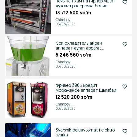
печь нан хам патирлер ушын
духовка рассрочка болип
толеуге
13 712 600 so’m
Chimboy
03/08/2026
Сок охладитель айран
аппарат ayran apparat
rassrochka болип толеу
5 246 560 so’m
Chimboy
03/08/2026
Фризер 380В кредит
мороженое аппарат Шымбай
12 520 200 so’m
Chimboy
03/08/2026
Svarshik poluavtomat i elektro
svarka