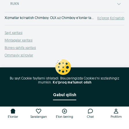
RUKN
Xizmatlar ko‘rsatish Chimboy. OLX.uz Chimboy e‘lonlar taxtasida tez va oson xizmatni topish yoki ko‘rsatish mumkin. Eng yaxshi xizmatni OLX.uzda toping!
Ko‘proq Ko‘rsatish
Sayt xaritasi
Mintaqalar xaritasi
Biznes-sahifa xaritasi
Ommaviy so‘rovlar
Bu sayt Cookie fayllarni ishlatadi. Brauzeringizda Cookies'ni sozlashingiz
mumkin.
Ko'proq ma'lumot olish
Qabul qilish
E'lonlar
Saralangan
E'lon bering
Chat
Profilim