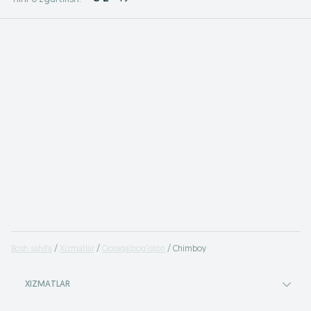
Bosh sahifa
Xizmatlar
Qoraqalpog‘iston
Chimboy
XIZMATLAR