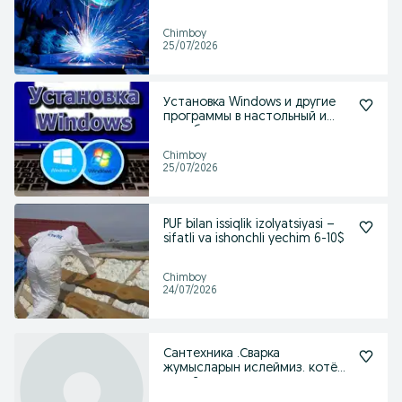
Chimboy
25/07/2026
Установка Windows и другие
программы в настольный и
ноутбуке
Chimboy
25/07/2026
PUF bilan issiqlik izolyatsiyasi –
sifatli va ishonchli yechim 6-10$
Chimboy
24/07/2026
Сантехника .Сварка
жумысларын ислеймиз. котёл
ислеймиз.