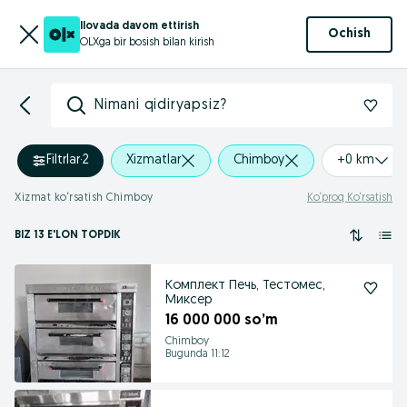
Ilovada davom ettirish
Ochish
OLXga bir bosish bilan kirish
Nimani qidiryapsiz?
Filtrlar
·
2
Xizmatlar
Chimboy
+0 km
Xizmat ko‘rsatish Chimboy
Ko‘proq Ko‘rsatish
BIZ 13 E'LON TOPDIK
Комплект Печь, Тестомес,
Миксер
16 000 000 so’m
Chimboy
Bugunda 11:12