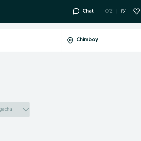
Chat
O'Z
РУ