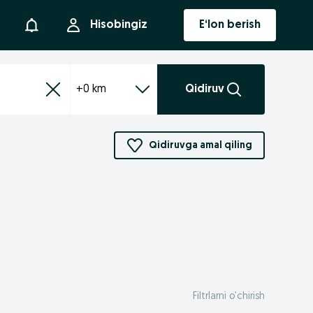
Bildirishnoma
Hisobingiz
E‘lon berish
+0 km
Qidiruv
Qidiruvga amal qiling
Filtrlarni o’chirish