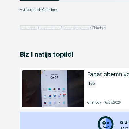
Ayirboshlash Chimboy
Bosh sahifa
Ayirboshlash
Qoraqalpog‘iston
Chimboy
Biz 1 natija topildi
Faqat obemn yok
F/b
Chimboy - 16/07/2026
Qidi
Biz ya