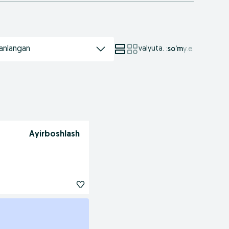
anlangan
valyuta.
:
so’m
у.е.
Ayirboshlash