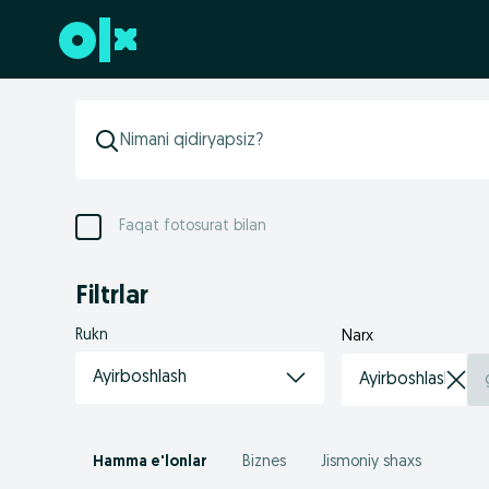
Futerga oʻtish
Faqat fotosurat bilan
Filtrlar
Rukn
Narx
Ayirboshlash
Hamma e'lonlar
Biznes
Jismoniy shaxs