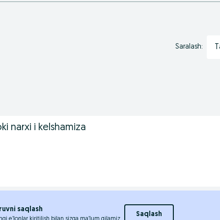
T
Saralash:
i narxi i kelshamiza
ruvni saqlash
Saqlash
ngi e’lonlar kiritilish bilan sizga ma’lum qilamiz