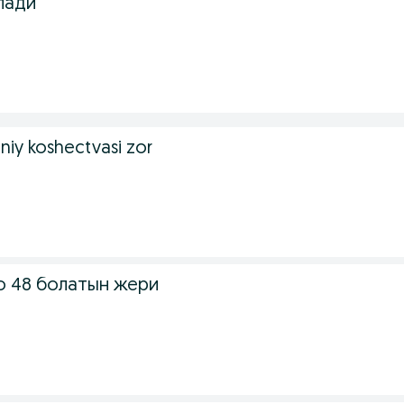
лади
hniy koshectvasi zor
 48 болатын жери