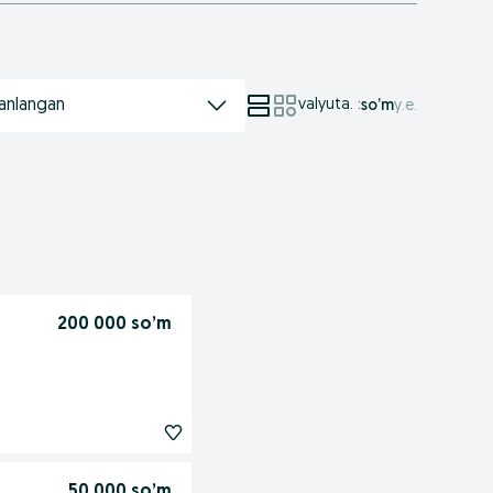
anlangan
valyuta.
:
so’m
у.е.
200 000 so’m
50 000 so’m