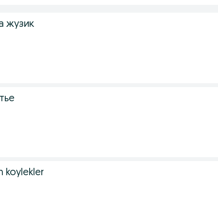
а жузик
тье
n koylekler