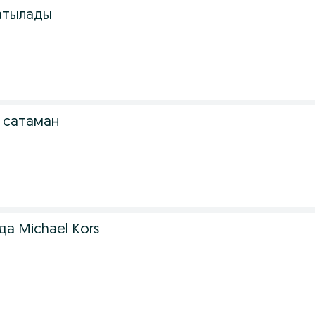
атылады
 сатаман
да Michael Kors