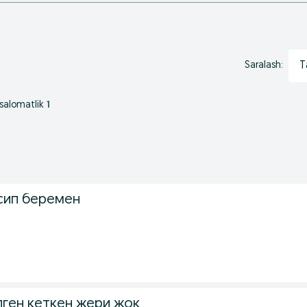
T
Saralash:
-salomatlik
1
сип беремен
лген кеткен жери жок