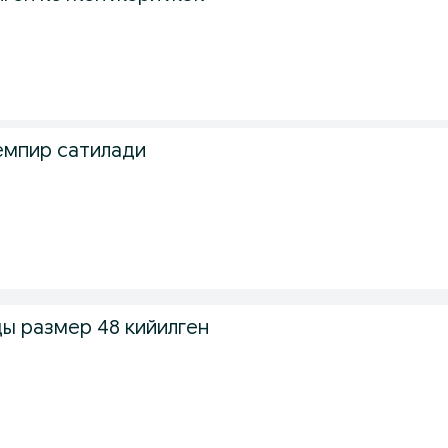
емпир сатилади
ды размер 48 кийилген