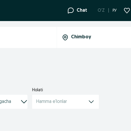
Chat
O'Z
РУ
Holati
Hamma e'lonlar