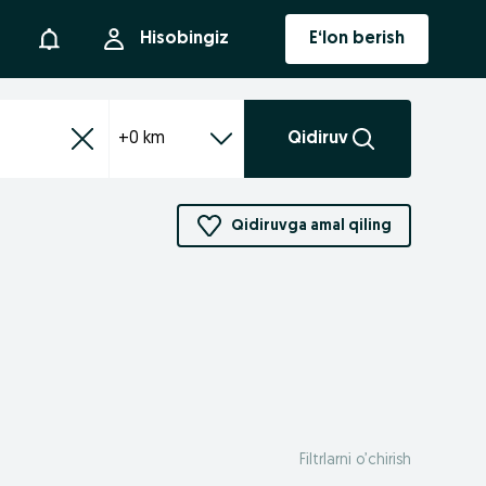
Bildirishnoma
Hisobingiz
E‘lon berish
+0 km
Qidiruv
Qidiruvga amal qiling
Filtrlarni o’chirish