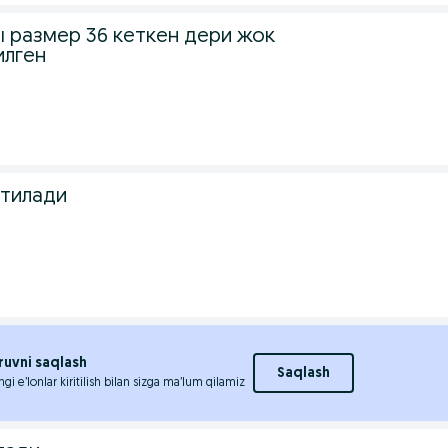
ы размер 36 кеткен дери жок
илген
атилади
ruvni saqlash
Saqlash
ngi e’lonlar kiritilish bilan sizga ma’lum qilamiz