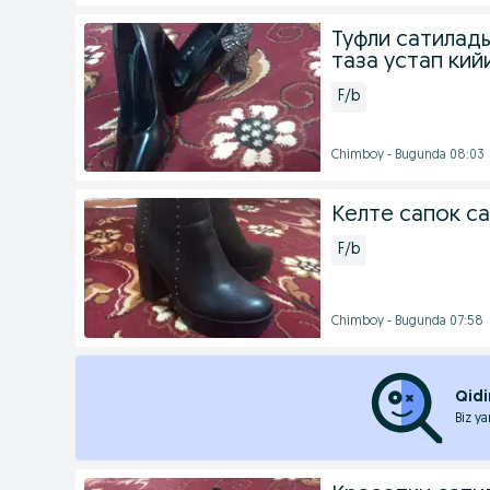
Туфли сатилад
таза устап кий
F/b
Chimboy - Bugunda 08:03
Келте сапок с
F/b
Chimboy - Bugunda 07:58
Qidi
Biz ya