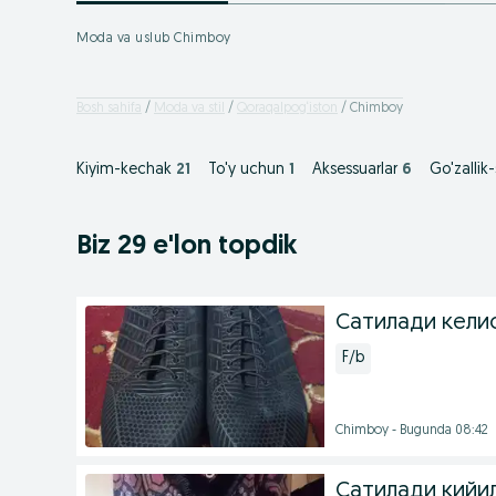
Moda va uslub Chimboy
Bosh sahifa
Moda va stil
Qoraqalpog‘iston
Chimboy
Kiyim-kechak
21
To'y uchun
1
Aksessuarlar
6
Go'zallik
Biz 29 e'lon topdik
Сатилади кели
F/b
Chimboy - Bugunda 08:42
Сатилади кийи