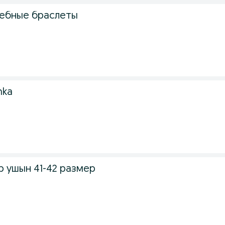
ебные браслеты
hka
р ушын 41-42 размер