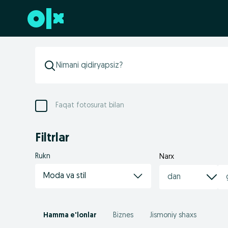
Futerga oʻtish
Faqat fotosurat bilan
Filtrlar
Rukn
Narx
Moda va stil
Hamma e'lonlar
Biznes
Jismoniy shaxs