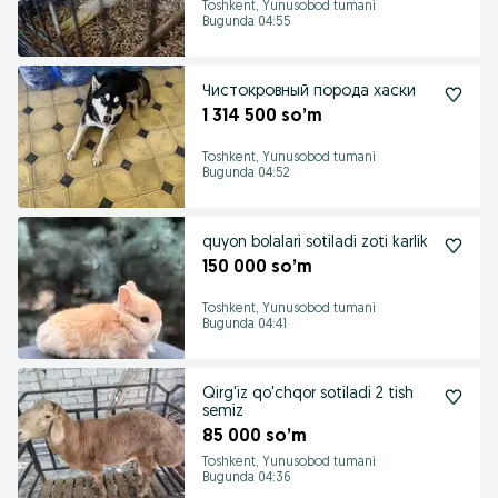
Toshkent, Yunusobod tumani
Bugunda 04:55
Чистокровный порода хаски
1 314 500 so’m
Toshkent, Yunusobod tumani
Bugunda 04:52
quyon bolalari sotiladi zoti karlik
150 000 so’m
Toshkent, Yunusobod tumani
Bugunda 04:41
Qirg'iz qo'chqor sotiladi 2 tish
semiz
85 000 so’m
Toshkent, Yunusobod tumani
Bugunda 04:36