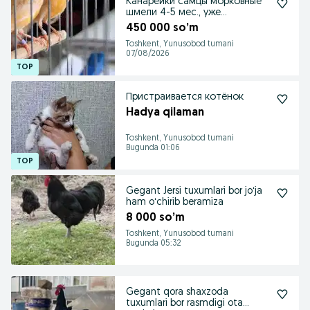
Канарейки самцы морковные
шмели 4-5 мес., уже
подпевают
450 000 so’m
Toshkent, Yunusobod tumani
07/08/2026
Пристраивается котёнок
Hadya qilaman
Toshkent, Yunusobod tumani
Bugunda 01:06
Gegant Jersi tuxumlari bor joʻja
ham oʻchirib beramiza
8 000 so’m
Toshkent, Yunusobod tumani
Bugunda 05:32
Gegant qora shaxzoda
tuxumlari bor rasmdigi ota