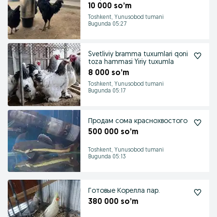
onalari
10 000 so’m
Toshkent, Yunusobod tumani
Bugunda 05:27
Svetliviy bramma tuxumlari qoni
toza hammasi Yiriy tuxumla
8 000 so’m
Toshkent, Yunusobod tumani
Bugunda 05:17
Продам сома краснохвостого
500 000 so’m
Toshkent, Yunusobod tumani
Bugunda 05:13
Готовые Корелла пар.
380 000 so’m