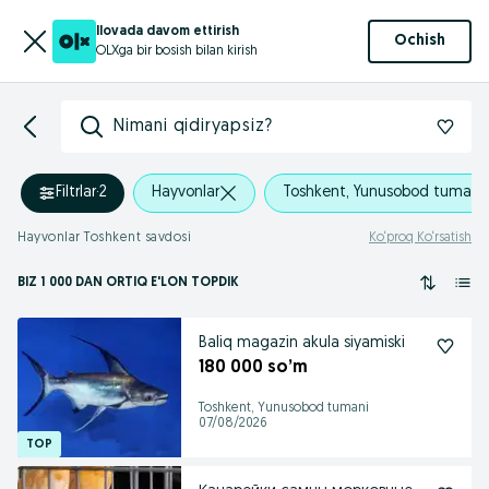
Ilovada davom ettirish
Ochish
OLXga bir bosish bilan kirish
Nimani qidiryapsiz?
Filtrlar
·
2
Hayvonlar
Toshkent, Yunusobod tumani
Hayvonlar Toshkent savdosi
Ko‘proq Ko‘rsatish
BIZ 1 000
DAN ORTIQ
E'LON TOPDIK
Baliq magazin akula siyamiski
180 000 so’m
Toshkent, Yunusobod tumani
07/08/2026