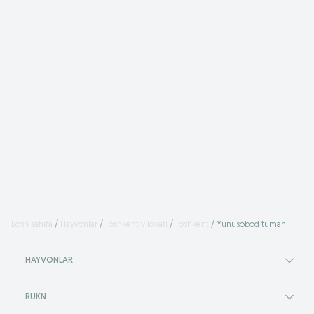
Bosh sahifa
Hayvonlar
Toshkent viloyati
Toshkent
Yunusobod tumani
HAYVONLAR
RUKN