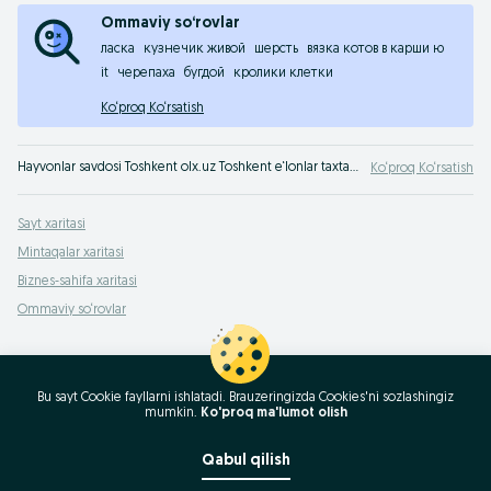
Ommaviy so‘rovlar
ласка
кузнечик живой
шерсть
вязка котов в карши ю
it
черепаха
бугдой
кролики клетки
Ko‘proq Ko‘rsatish
Hayvonlar savdosi Toshkent olx.uz Toshkent e‘lonlar taxtasida. Yangi do‘st ortir! Uy hayvonini olx.uzda xarid qil!
Ko‘proq Ko‘rsatish
Sayt xaritasi
Mintaqalar xaritasi
Biznes-sahifa xaritasi
Ommaviy so‘rovlar
Bu sayt Cookie fayllarni ishlatadi. Brauzeringizda Cookies'ni sozlashingiz
mumkin.
Ko'proq ma'lumot olish
Qabul qilish