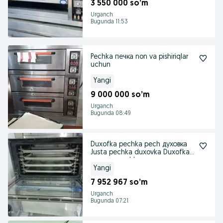
3 550 000 so’m
Urganch
Bugunda 11:53
Pechka печка non va pishiriqlar
uchun
Yangi
9 000 000 so’m
Urganch
Bugunda 08:49
Duxofka pechka pech духовка
Justa pechka duxovka Duxofka
духовка pechk
Yangi
7 952 967 so’m
Urganch
Bugunda 07:21