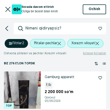
Ilovada davom ettirish
Ochish
OLXga bir bosish bilan kirish
Nimani qidiryapsiz?
Filtrlar
·
2
Plitalar-pechlar
Xorazm viloyati
Oshxona plitalari va pechlar Xorazm viloyati
Ko‘proq Ko‘rsatish
BIZ 276 E'LON TOPDIK
Gamburg apparatt
F/b
2 200 000 so’m
Qorovul
05/08/2026