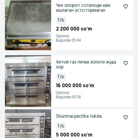
Чиз опорот сотилоди кам
ишлаган усто гормаган
F/b
2 200 000 so’m
Qorovul
Bugunda 05:04
Хитой газ печка холати жуда
зор
F/b
16 000 000 so’m
Qorovul
Bugunda 03:36
Shunmai.pechka tokda
F/b
5 000 000 so’m