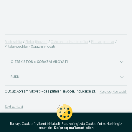
Bosh sahifa
Elektr jihozlari
Oshxona uchun texnika
Plitalar-pechlar
Plitalar-pechlar - Xorazm viloyati
OʻZBEKISTON » XORAZM VILOYATI
RUKN
OLX.uz Xorazm viloyati - gaz plitalari savdosi, induksion plitalar uchun eng yaxshi narxlar. Bizda sifatli oshxona plitalarini tez va qulay xarid qilish mumkin Xorazm viloyati. OLXga (avvalgi Torg) kiring va o‘zingiz guvoh bo‘ling!
Ko‘proq Ko‘rsatish
Sayt xaritasi
Mintaqalar xaritasi
Biznes-sahifa xaritasi
Bu sayt Cookie fayllarni ishlatadi. Brauzeringizda Cookies'ni sozlashingiz
mumkin.
Ko'proq ma'lumot olish
Ommaviy so‘rovlar