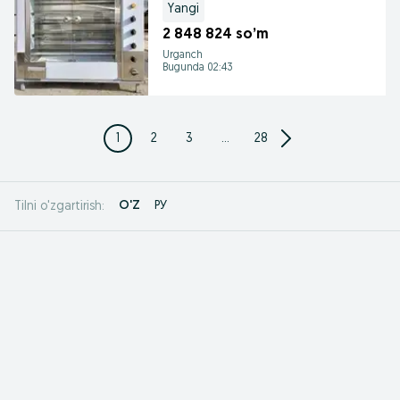
Yangi
2 848 824 so’m
Urganch
Bugunda 02:43
1
2
3
...
28
O'Z
РУ
Tilni o'zgartirish: