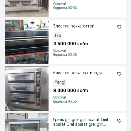
Qorovul
Bugunda 03:36
3листли печка хитой
F/b
4 500 000 so’m
Qorovul
Bugunda 03:36
6листли печка сотилади
Yangi
8 000 000 so’m
Qorovul
Bugunda 03:35
Гриль gril grel giril aparat Giril
aparat.Grel aparat grel giril
apara