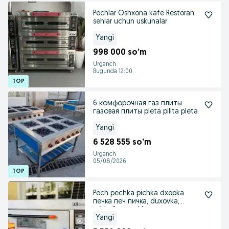
Pechlar Oshxona kafe Restoran,
sehlar uchun uskunalar
Yangi
998 000 so’m
Urganch
Bugunda 12:00
6 комфорочная газ плиты
газовая плиты pleta pilita pleta
Yangi
6 528 555 so’m
Urganch
05/08/2026
Pech pechka pichka dxopka
печка печ пичка, duxovka,
mishalka, pechka
Yangi