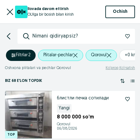
Ilovada davom ettirish
Ochish
OLXga bir bosish bilan kirish
Nimani qidiryapsiz?
Filtrlar
·
2
Plitalar-pechlar
Qorovul
+0 km
Oshxona plitalari va pechlar Qorovul
Ko‘proq Ko‘rsatish
BIZ 68 E'LON TOPDIK
6листли печка сотилади
Yangi
8 000 000 so’m
Qorovul
06/08/2026