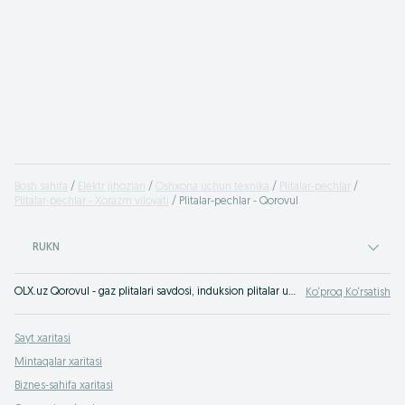
Bosh sahifa
Elektr jihozlari
Oshxona uchun texnika
Plitalar-pechlar
Plitalar-pechlar - Xorazm viloyati
Plitalar-pechlar - Qorovul
RUKN
OLX.uz Qorovul - gaz plitalari savdosi, induksion plitalar uchun eng yaxshi narxlar. Bizda sifatli oshxona plitalarini tez va qulay xarid qilish mumkin Qorovul. OLXga (avvalgi Torg) kiring va o‘zingiz guvoh bo‘ling!
Ko‘proq Ko‘rsatish
Sayt xaritasi
Mintaqalar xaritasi
Biznes-sahifa xaritasi