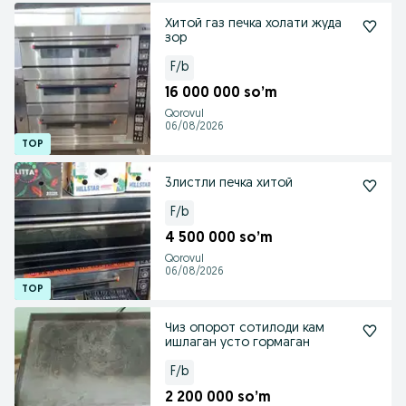
Хитой газ печка холати жуда
зор
F/b
16 000 000 so’m
Qorovul
06/08/2026
3листли печка хитой
F/b
4 500 000 so’m
Qorovul
06/08/2026
Чиз опорот сотилоди кам
ишлаган усто гормаган
F/b
2 200 000 so’m