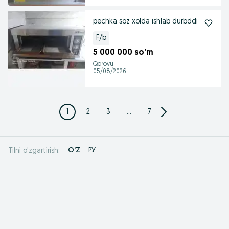
pechka soz xolda ishlab durbddi
F/b
5 000 000 so’m
Qorovul
05/08/2026
1
2
3
...
7
O'Z
РУ
Tilni o'zgartirish: