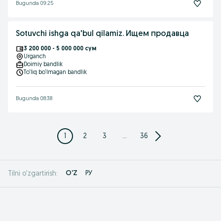
Bugunda 09:25
Sotuvchi ishga qa'bul qilamiz. Ищем продавца
3 200 000 - 5 000 000 сум
Urganch
Doimiy bandlik
To‘liq bo‘lmagan bandlik
Bugunda 08:38
1
2
3
...
36
O'Z
РУ
Tilni o'zgartirish: