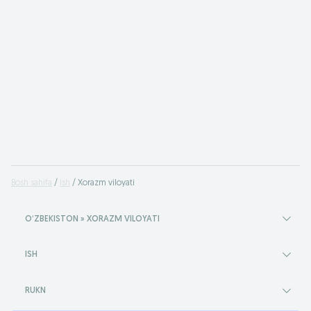
Bosh sahifa
Ish
Xorazm viloyati
OʻZBEKISTON » XORAZM VILOYATI
ISH
RUKN