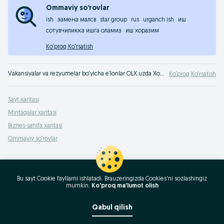
Ommaviy so‘rovlar
ish
замена малсв
star group
rus
urganch ish
иш
сотувчиликка ишга оламиз
иш хоразим
Ko‘proq Ko‘rsatish
Vakansiyalar va rezyumelar bo‘yicha e‘lonlar OLX.uzda Xorazm viloyati. Ishga chiqish vaqti keldi - O‘zbekistonning minglab ish beruvchilari sizni qidirmoqda!
Ko‘proq Ko‘rsatish
Sayt xaritasi
Mintaqalar xaritasi
Biznes-sahifa xaritasi
Ommaviy so‘rovlar
Bu sayt Cookie fayllarni ishlatadi. Brauzeringizda Cookies'ni sozlashingiz
mumkin.
Ko'proq ma'lumot olish
Qabul qilish