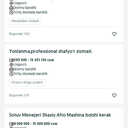
Urganch
Doimiy bandlik
To‘liq stavkada bandlik
Masofadan ishlash
Bugunda 11:32
Yonlanma,professional shafyoʻr xizmati.
593 505 - 15 431 130 сум
Urganch
Doimiy bandlik
To‘liq stavkada bandlik
Onlayn ishga yollash
Bugunda 11:15
Sotuv Menejeri Shaxiy Afto Mashina bolshi kerak
8 000 000 - 15 000 000 сум