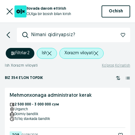
Ilovada davom ettirish
Ochish
OLXga bir bosish bilan kirish
Nimani qidiryapsiz?
Filtrlar
·
2
Ish
Xorazm viloyati
Ish Xorazm viloyati
Ko‘proq Ko‘rsatish
BIZ 354 E'LON TOPDIK
Mehmonxonaga administrator kerak
2 500 000 - 3 000 000 сум
Urganch
Doimiy bandlik
To‘liq stavkada bandlik