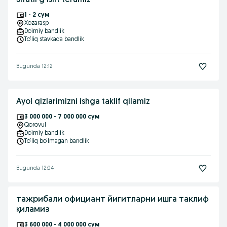
Sifatli gʻisht teramiz
1 - 2 сум
Xozarasp
Doimiy bandlik
To‘liq stavkada bandlik
Bugunda 12:12
Ayol qizlarimizni ishga taklif qilamiz
3 000 000 - 7 000 000 сум
Qorovul
Doimiy bandlik
To‘liq bo‘lmagan bandlik
Bugunda 12:04
тажрибали официант йигитларни ишга таклиф
қиламиз
3 600 000 - 4 000 000 сум