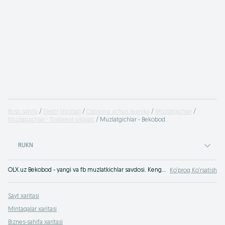
Bosh sahifa
Elektr jihozlari
Oshxona uchun texnika
Muzlatgichlar
Muzlatgichlar - Toshkent viloyati
Muzlatgichlar - Bekobod
RUKN
OLX.uz Bekobod - yangi va fb muzlatkichlar savdosi. Keng turdagi assortiment va maqbul narxlar OLX.uz Bekobod e‘lonlar taxtasida. OLXda (avvalgi Torg) muzlatkichlarni tez va qulay tarzda xarid qilish mumkin!
Ko‘proq Ko‘rsatish
Sayt xaritasi
Mintaqalar xaritasi
Biznes-sahifa xaritasi