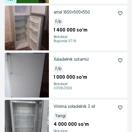
artel 1650×500×550
F/b
1 400 000 so’m
Bekobod
Bugunda 07:16
Xaladelnik sotamiz
F/b
1 000 000 so’m
Bekobod
07/08/2026
Vitirina xoladelnik 3 xil
Yangi
4 000 000 so’m
Bekobod