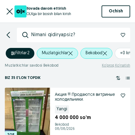
Ilovada davom ettirish
Ochish
OLXga bir bosish bilan kirish
Nimani qidiryapsiz?
Filtrlar
·
2
Muzlatgichlar
Bekobod
+0 km
Muzlatkichlar savdosi Bekobod
Ko‘proq Ko‘rsatish
BIZ 35 E'LON TOPDIK
Акция !!! Продаются витриные
холодильники.
Yangi
4 000 000 so’m
Bekobod
08/08/2026