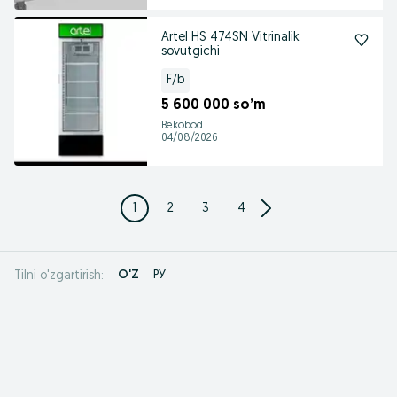
Artel HS 474SN Vitrinalik
sovutgichi
F/b
5 600 000 so’m
Bekobod
04/08/2026
1
2
3
4
O'Z
РУ
Tilni o'zgartirish: