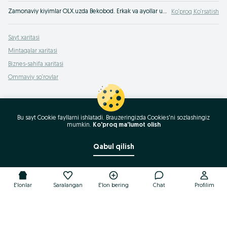
Zamonaviy kiyimlar OLX.uzda Bekobod. Erkak va ayollar uchun zamonaviy kiyimlarni eng yaxshi narxlarda OLXda (avvalgi Torg) xarid qiling!
Ko‘proq Ko‘rsatish
Sayt xaritasi
Mintaqalar xaritasi
Biznes-sahifa xaritasi
Ommaviy so‘rovlar
Bu sayt Cookie fayllarni ishlatadi. Brauzeringizda Cookies'ni sozlashingiz
mumkin.
Ko'proq ma'lumot olish
Qabul qilish
E'lonlar
Saralangan
E'lon bering
Chat
Profilim