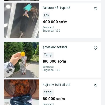
Размер 48 ТуркиЯ
F/b
400 000 so’m
Bekobod
Bugunda 11:39
Ķòylaklar sotiladi
Yangi
180 000 so’m
Bekobod
Bugunda 11:09
Kojinniy tufli sifatli
Yangi
80 000 so’m
Bekobod