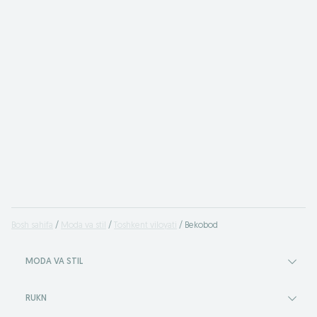
Bosh sahifa
Moda va stil
Toshkent viloyati
Bekobod
MODA VA STIL
RUKN