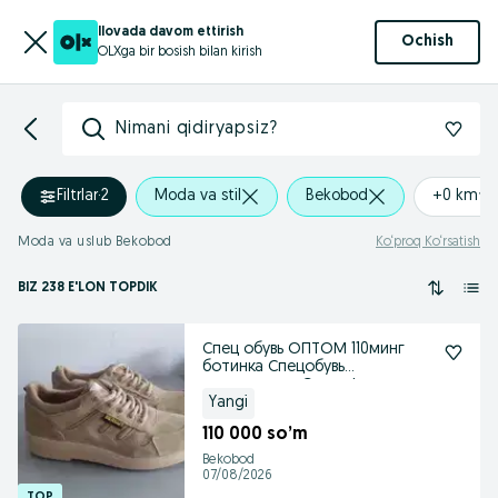
Ilovada davom ettirish
Ochish
OLXga bir bosish bilan kirish
Nimani qidiryapsiz?
Filtrlar
·
2
Moda va stil
Bekobod
+0 km
Moda va uslub Bekobod
Ko‘proq Ko‘rsatish
BIZ 238 E'LON TOPDIK
Спец обувь ОПТОМ 110минг
ботинка Спецобувь
спецодежда Спецофка
Yangi
110 000 so’m
Bekobod
07/08/2026