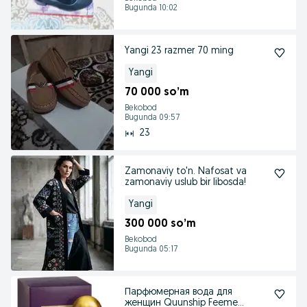
Bugunda 10:02
Yangi 23 razmer 70 ming
Yangi
70 000 so’m
Bekobod
Bugunda 09:57
23
Zamonaviy to'n. Nafosat va
zamonaviy uslub bir libosda!
Yangi
300 000 so’m
Bekobod
Bugunda 05:17
Парфюмерная вода для
женщин Quunship Feeme