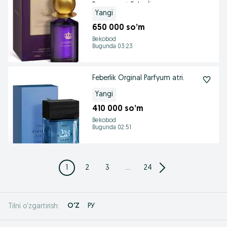
Powerment Feberlic
Yangi
650 000 so’m
Bekobod
Bugunda 03:23
Feberlik Orginal Parfyum atri.
Yangi
410 000 so’m
Bekobod
Bugunda 02:51
1
2
3
...
24
O'Z
РУ
Tilni o'zgartirish: