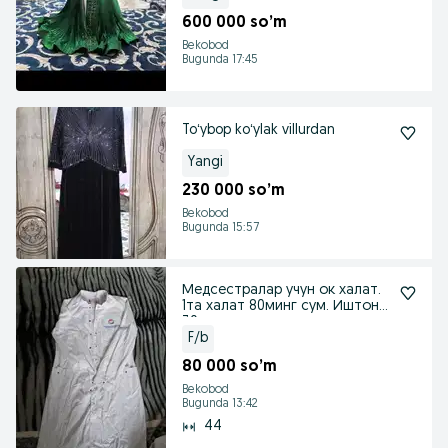
600 000 so’m
Bekobod
Bugunda 17:45
Toʻybop koʻylak villurdan
Yangi
230 000 so’m
Bekobod
Bugunda 15:57
Медсестралар учун ок халат.
1та халат 80минг сум. Иштони
30минг
F/b
80 000 so’m
Bekobod
Bugunda 13:42
44