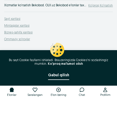
Xizmatlar ko‘rsatish Bekobod. OLX.uz Bekobod e‘lonlar taxtasida tez va oson xizmatni topish yoki ko‘rsatish mumkin. Eng yaxshi xizmatni OLX.uzda toping!
Ko‘proq Ko‘rsatish
Sayt xaritasi
Mintaqalar xaritasi
Biznes-sahifa xaritasi
Ommaviy so‘rovlar
Bu sayt Cookie fayllarni ishlatadi. Brauzeringizda Cookies'ni sozlashingiz
mumkin.
Ko'proq ma'lumot olish
Qabul qilish
E'lonlar
Saralangan
E'lon bering
Chat
Profilim