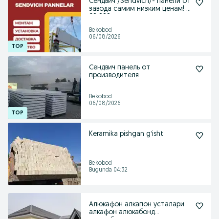
Сендвич /Sendvich/- панели от
завода самим низким ценам! |
60 000 сум
Bekobod
06/08/2026
Сендвич панель от
производителя
Bekobod
06/08/2026
Keramika pishgan gʻisht
Bekobod
Bugunda 04:32
Алюкафон алкапон усталари
алкафон алюкабонд