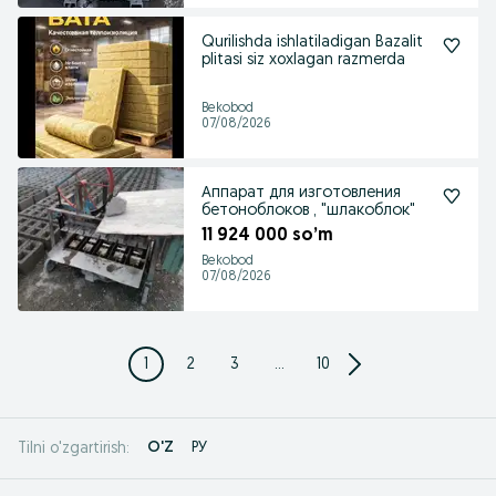
Qurilishda ishlatiladigan Bazalit
plitasi siz xoxlagan razmerda
Bekobod
07/08/2026
Аппарат для изготовления
бетоноблоков , "шлакоблок"
11 924 000 so’m
Bekobod
07/08/2026
1
2
3
...
10
O'Z
РУ
Tilni o'zgartirish: