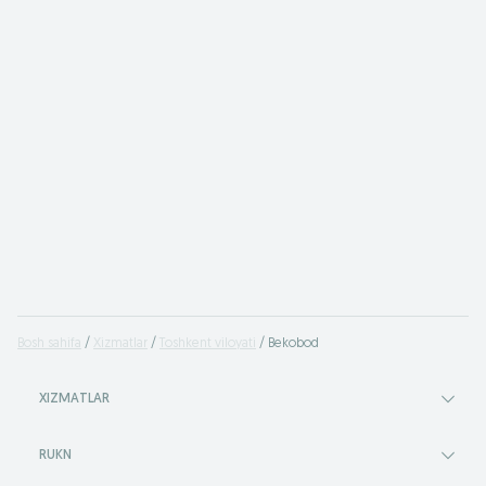
Bosh sahifa
Xizmatlar
Toshkent viloyati
Bekobod
XIZMATLAR
RUKN