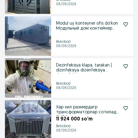
Bekobod
08/08/2026
Modul uy konteyner ofis do‘kon
Модульный дом контейнер
офис магазин
Bekobod
08/08/2026
Dezinfeksiya klapa, tarakan |
dizinfeksiya dizenfeksiya
dezenfeksiya
Bekobod
08/08/2026
Хар хил размердагр
трансформаторлар сотилади
ТМГ Россиски
11 924 000 so’m
Bekobod
08/08/2026