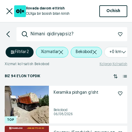
Ilovada davom ettirish
Ochish
OLXga bir bosish bilan kirish
Nimani qidiryapsiz?
Filtrlar
·
2
Xizmatlar
Bekobod
+0 km
Xizmat ko‘rsatish Bekobod
Ko‘proq Ko‘rsatish
BIZ 94 E'LON TOPDIK
Keramika pishgan gʻisht
Bekobod
06/08/2026