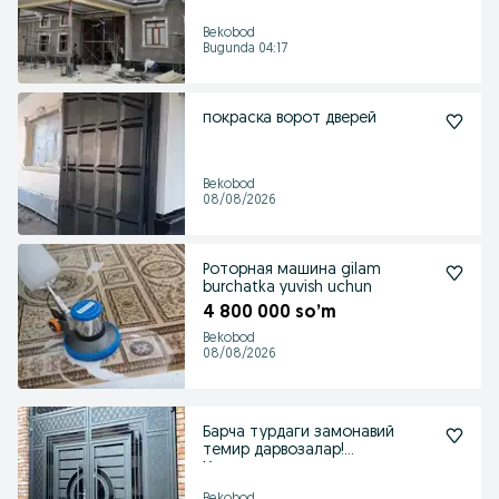
алюкобонд
Bekobod
Bugunda 04:17
покраска ворот дверей
Bekobod
08/08/2026
Роторная машина gilam
burchatka yuvish uchun
4 800 000 so’m
Bekobod
08/08/2026
Барча турдаги замонавий
темир дарвозалар!
Хонадонингиз учун мустаҳка