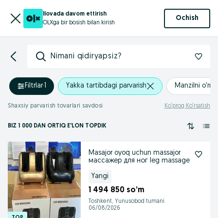
Ilovada davom ettirish
Ochish
OLXga bir bosish bilan kirish
Nimani qidiryapsiz?
Filtrlar
·
1
Yakka tartibdagi parvarish
Manzilni o'rna
Shaxsiy parvarish tovarlari savdosi
Ko‘proq Ko‘rsatish
BIZ 1 000
DAN ORTIQ
E'LON TOPDIK
Masajor oyoq uchun massajor
массажер для ног leg massage
Yangi
1 494 850 so’m
Toshkent, Yunusobod tumani
06/08/2026