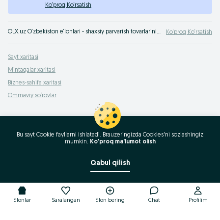
Ko‘proq Ko‘rsatish
OLX.uz O‘zbekiston e‘lonlari - shaxsiy parvarish tovarlarininng keng turdagi assortimenti va eng arzon narxlar. O‘z-o‘zini parvarishlash texnikalarini xamyonbop narxda hozirning o‘zida sotib oling!
Ko‘proq Ko‘rsatish
Sayt xaritasi
Mintaqalar xaritasi
Biznes-sahifa xaritasi
Ommaviy so‘rovlar
Bu sayt Cookie fayllarni ishlatadi. Brauzeringizda Cookies'ni sozlashingiz
mumkin.
Ko'proq ma'lumot olish
Qabul qilish
E'lonlar
Saralangan
E'lon bering
Chat
Profilim