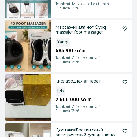
Toshkent, Mirzo-Ulug‘bek tumani
Bugunda 13:26
Массажер для ног Oyoq
massajer foot massager
Yangi
585 981 so’m
Toshkent, Chilonzor tumani
Bugunda 13:26
Кислародная аппарат
F/b
2 600 000 so’m
Toshkent, Chilonzor tumani
Bugunda 13:26
Доставка!Гостиничный
электрический фен для волос