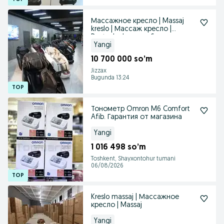
Массажное кресло | Massaj
kreslo | Массаж кресло |
Dostavka bor qwe 6
Yangi
10 700 000 so’m
Jizzax
Bugunda 13:24
Тонометр Omron M6 Comfort
Afib. Гарантия от магазина
Yangi
1 016 498 so’m
Toshkent, Shayxontohur tumani
06/08/2026
Kreslo massaj | Массажное
кресло | Massaj
Yangi