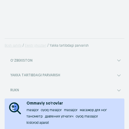
Bosh sahifa
Elektr jihozlari
Yakka tartibdagi parvarish
OʻZBEKISTON
YAKKA TARTIBDAGI PARVARISH
RUKN
Ommaviy so‘rovlar
masajor
oyoq masajor
massajor
масажор для ног
танометр
давления улчагич
oyoq massajor
kislorod aparat