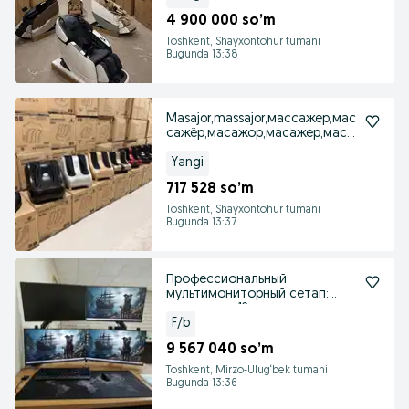
4 900 000 so’m
Toshkent, Shayxontohur tumani
Bugunda 13:38
Masajor,massajor,массажер,мас
сажёр,масажор,масажер,масс
ажор,для ног
Yangi
717 528 so’m
Toshkent, Shayxontohur tumani
Bugunda 13:37
Профессиональный
мультимониторный сетап:
компьютер 12 поколения
F/b
9 567 040 so’m
Toshkent, Mirzo-Ulug‘bek tumani
Bugunda 13:36