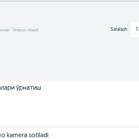
T
Saralash:
alar - Sirdaryo viloyati
алари ўрнатиш
o kamera sotiladi