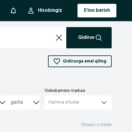
Bildirishnoma
Hisobingiz
E‘lon berish
Qidiruv
Qidiruvga amal qiling
Videokamera markasi
Hamma e'lonlar
Filtrlarni o’chirish