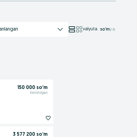
anlangan
valyuta.
:
so’m
у.е.
150 000 so’m
Kelishilgan
3 577 200 so’m