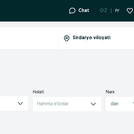
Chat
O'Z
РУ
Holati
Narx
Hamma e'lonlar