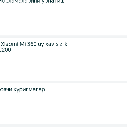
мосламаларини урнатиш
Xiaomi Mi 360 uy xavfsizlik
 C200
ловчи курилмалар