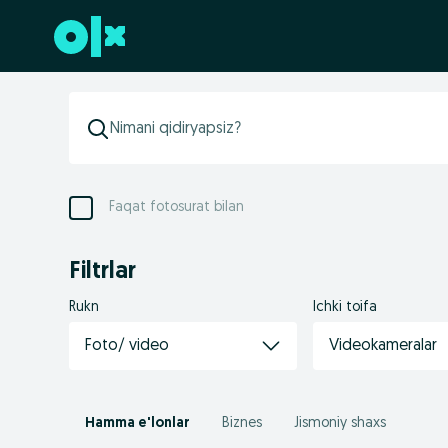
Futerga oʻtish
Faqat fotosurat bilan
Filtrlar
Rukn
Ichki toifa
Foto/ video
Videokameralar
Hamma e'lonlar
Biznes
Jismoniy shaxs