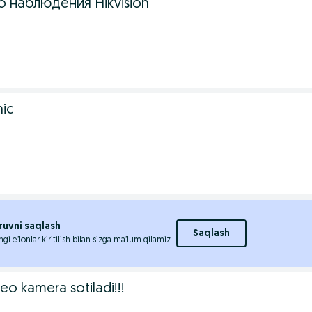
о наблюдения Hikvision
ic
ruvni saqlash
Saqlash
ngi e’lonlar kiritilish bilan sizga ma’lum qilamiz
eo kamera sotiladi!!!