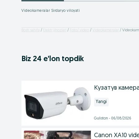
Videokameralar Sirdaryo viloyati
Bosh sahifa
Elektr jihozlari
Foto/ video
Videokameralar
Videokamer
Biz 24 e'lon topdik
Кузатув камер
Yangi
Guliston - 06/08/2026
Canon XA10 vide