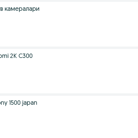
тув камералари
omi 2K C300
ny 1500 japan