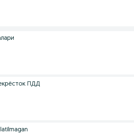
алари
рекрёсток ПДД
latilmagan