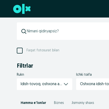
Futerga oʻtish
Faqat fotosurat bilan
Filtrlar
Rukn
Ichki toifa
Idish-tovoq, oshxona anjomlari
Oshxona idish-to
Hamma e'lonlar
Biznes
Jismoniy shaxs