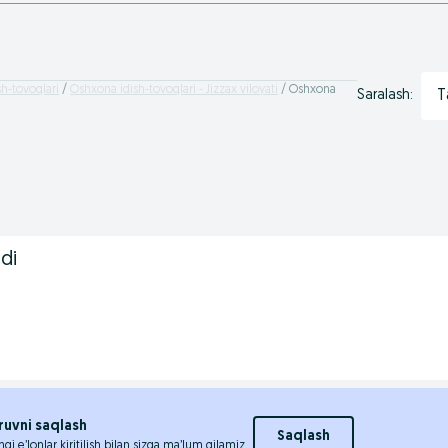
h-tovoqlari
Oshxona idish-tovoqlari - Jizzax viloyati
Oshxona
T
Saralash:
di
ruvni saqlash
Saqlash
ngi e’lonlar kiritilish bilan sizga ma’lum qilamiz