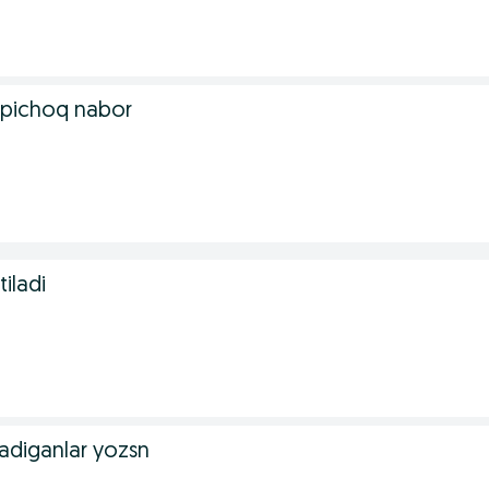
pichoq nabor
tiladi
oladiganlar yozsn