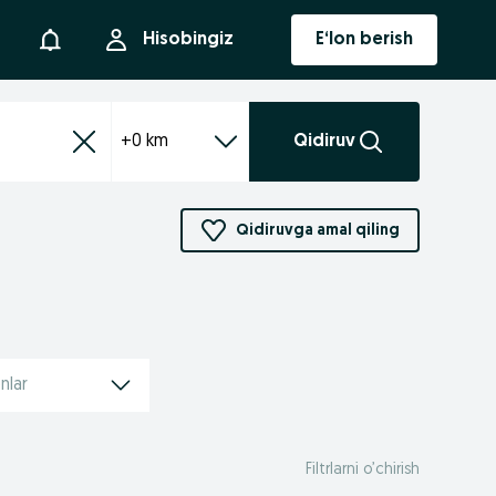
Bildirishnoma
Hisobingiz
E‘lon berish
+0 km
Qidiruv
Qidiruvga amal qiling
nlar
Filtrlarni o’chirish