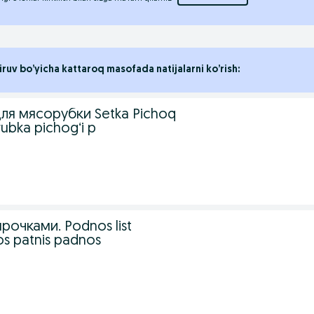
iruv bo’yicha kattaroq masofada natijalarni ko’rish:
ля мясорубки Setka Pichoq
ubka pichogʻi p
рочками. Podnos list
os patnis padnos