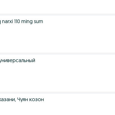
 narxi 110 ming sum
универсальный
казани, Чуян козон