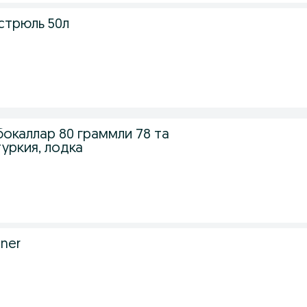
стрюль 50л
бокаллар 80 граммли 78 та
туркия, лодка
ener