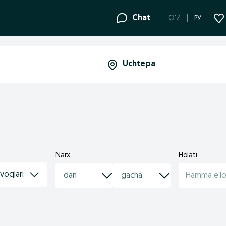
Chat
O'Z
РУ
Narx
Holati
voqlari
Hamma e'lo