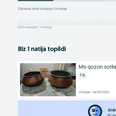
Oshxona idish-tovoqlari Uchtepa
Bosh sahifa
Uy va bog'
Idish-tovoq, oshxona anjomlari
Oshxona idis
idish-tovoqlari - Uchtepa
Biz 1 natija topildi
Mis qozon sotila
F/b
Uchtepa - 04/08/2026
Qidi
Biz ya