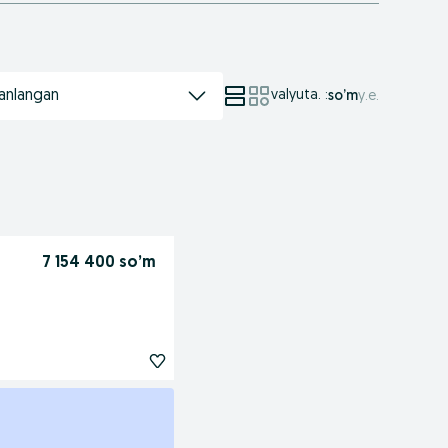
anlangan
valyuta.
:
so’m
у.е.
7 154 400 so’m