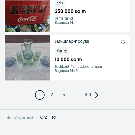
F/b
250 000 so’m
Samarqand
Bugunda 14:44
Идишлар-посуда
Yangi
10 000 so’m
Toshkent, Yunusobod tumani
Bugunda 14:43
1
2
3
...
100
O'Z
РУ
Tilni o'zgartirish: