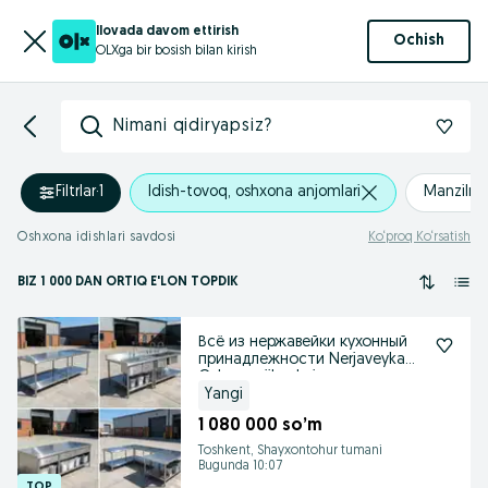
Ilovada davom ettirish
Ochish
OLXga bir bosish bilan kirish
Nimani qidiryapsiz?
Filtrlar
·
1
Idish-tovoq, oshxona anjomlari
Manzilni 
Oshxona idishlari savdosi
Ko‘proq Ko‘rsatish
BIZ 1 000
DAN ORTIQ
E'LON TOPDIK
Всё из нержавейки кухонный
принадлежности Nerjaveyka
Oshxona jihozlari
Yangi
1 080 000 so’m
Toshkent, Shayxontohur tumani
Bugunda 10:07