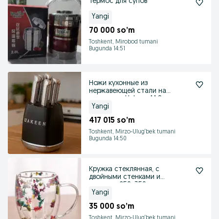
Термос для супов
Yangi
70 000 so’m
Toshkent, Mirobod tumani
Bugunda 14:51
Ножи кухонные из
нержавеющей стали на
подставке Uakeen 1:1 Smeg
люкс
Yangi
417 015 so’m
Toshkent, Mirzo-Ulug‘bek tumani
Bugunda 14:50
Кружка стеклянная, с
двойными стенками и
цветами, 250, 350 мл
Yangi
35 000 so’m
Toshkent, Mirzo-Ulug‘bek tumani