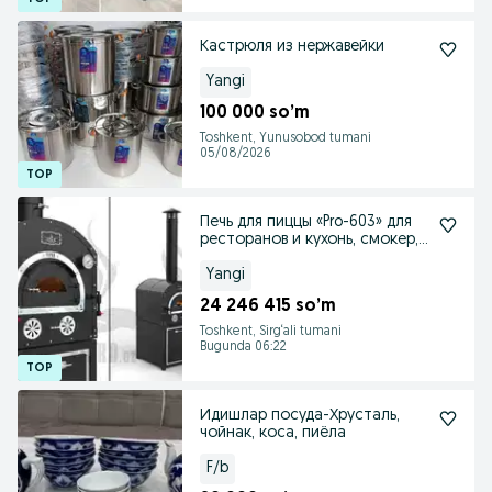
Кастрюля из нержавейки
Yangi
100 000 so’m
Toshkent, Yunusobod tumani
05/08/2026
Печь для пиццы «Pro-603» для
ресторанов и кухонь, смокер,
мангал
Yangi
24 246 415 so’m
Toshkent, Sirg‘ali tumani
Bugunda 06:22
Идишлар посуда-Хрусталь,
чойнак, коса, пиёла
F/b