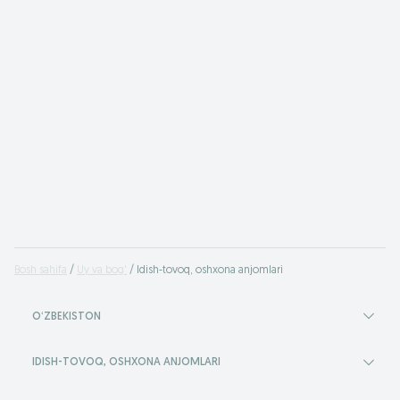
Bosh sahifa
Uy va bog'
Idish-tovoq, oshxona anjomlari
OʻZBEKISTON
IDISH-TOVOQ, OSHXONA ANJOMLARI