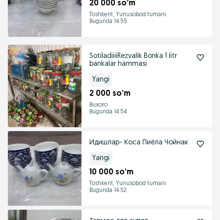
20 000 so’m
Toshkent, Yunusobod tumani
Bugunda 14:55
SotiladiiiiRezvalik Bonka 1 litr
bankalar hammasi
Yangi
2 000 so’m
Buxoro
Bugunda 14:54
Идишлар- Коса Пиёла Чойнак
Yangi
10 000 so’m
Toshkent, Yunusobod tumani
Bugunda 14:52