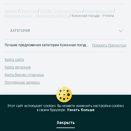
Главная
Дом и сад
Посуда / кухонная утварь
Кухонная посуда
Кухонная посуда - Джизакская область
Кухонная посуда - Учтепа
КАТЕГОРИЯ
Лучшие предложения категории Кухонная посуда Учтепа. Большой выбор товаров и услуг по выгодным ценам на OLX! Множество предложений на OLX.uz!
Показать Полностью
Карта сайта
Карта регионов
Карта бизнес-страницы
Популярные запросы
Этот сайт использует cookies. Вы можете изменить настройки cookies
в своeм браузере.
Узнать больше
Закрыть