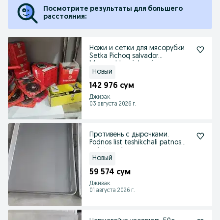
Посмотрите результаты для большего
расстояния:
Ножи и сетки для мясорубки
Setka Pichoq salvador
Myasorubka pichogʻi p
Новый
142 976 сум
Джизак
03 августа 2026 г.
Противень с дырочками.
Podnos list teshikchali patnos
patnis padnos
Новый
59 574 сум
Джизак
01 августа 2026 г.