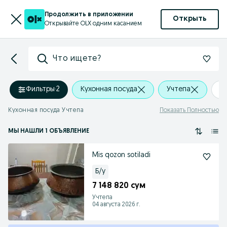
Продолжить в приложении
Открыть
Открывайте OLX одним касанием
Что ищете?
Фильтры
·
2
Кухонная посуда
Учтепа
+
Кухонная посуда Учтепа
Показать Полностью
МЫ НАШЛИ 1 ОБЪЯВЛЕНИЕ
Mis qozon sotiladi
Б/у
7 148 820 сум
Учтепа
04 августа 2026 г.