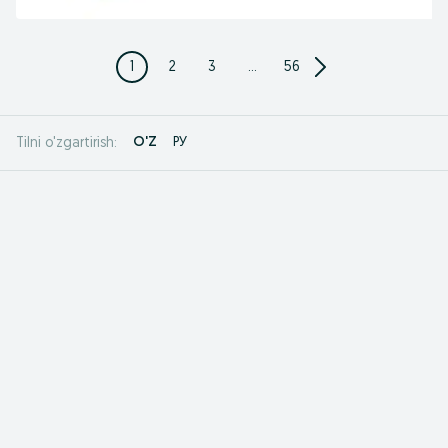
1
2
3
...
56
O'Z
РУ
Tilni o'zgartirish: