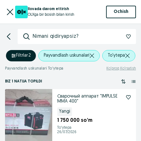
Ilovada davom ettirish
Ochish
OLXga bir bosish bilan kirish
Nimani qidiryapsiz?
Filtrlar
·
2
Payvandlash uskunalari
To'ytepa
Payvandlash uskunalari To'ytepa
Ko‘proq Ko‘rsatish
BIZ 1 NATIJA TOPILDI
Сварочный аппарат "IMPULSE
MMA 400"
Yangi
1 750 000 so’m
To'ytepa
26/07/2026