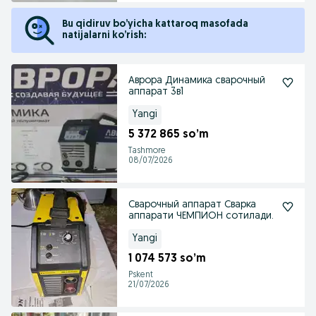
Bu qidiruv bo’yicha kattaroq masofada
natijalarni ko’rish:
Аврора Динамика сварочный
аппарат 3в1
Yangi
5 372 865 so’m
Tashmore
08/07/2026
Сварочный аппарат Сварка
аппарати ЧЕМПИОН сотилади.
Yangi
1 074 573 so’m
Pskent
21/07/2026