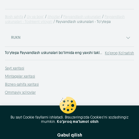
Bosh sahifa
Uy va bog'
Jihozlar
Payvandlash uskunalari
Payvandlash
uskunalari - Toshkent viloyati
Payvandlash uskunalari - To'ytepa
RUKN
To'ytepa Payvandlash uskunalari bo'limida eng yaxshi takliflar. OLXda hamyonbop narxlarda mahsulot va xizmatlarning katta tanlovi! OLX.uz da ko'plab takliflar!
Ko‘proq Ko‘rsatish
Sayt xaritasi
Mintaqalar xaritasi
Biznes-sahifa xaritasi
Ommaviy so‘rovlar
Bu sayt Cookie fayllarni ishlatadi. Brauzeringizda Cookies'ni sozlashingiz
mumkin.
Ko'proq ma'lumot olish
Qabul qilish