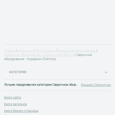
Главная
Дом и сад
Инструменты
Сварочное оборудование
Сварочное оборудование - Ташкентская область
Сварочное
оборудование - Нурафшан (Тойтепа)
КАТЕГОРИЯ
Лучшие предложения категории Сварочное оборудование Нурафшан (Тойтепа). Большой выбор товаров и услуг по выгодным ценам на OLX! Множество предложений на OLX.uz!
Показать Полностью
Карта сайта
Карта регионов
Карта бизнес-страницы