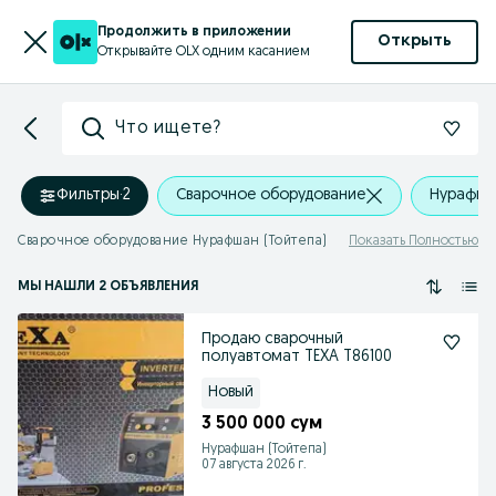
Продолжить в приложении
Открыть
Открывайте OLX одним касанием
Что ищете?
Фильтры
·
2
Сварочное оборудование
Нурафша
Сварочное оборудование Нурафшан (Тойтепа)
Показать Полностью
МЫ НАШЛИ 2 ОБЪЯВЛЕНИЯ
Продаю сварочный
полуавтомат TEXA T86100
Новый
3 500 000 сум
Нурафшан (Тойтепа)
07 августа 2026 г.