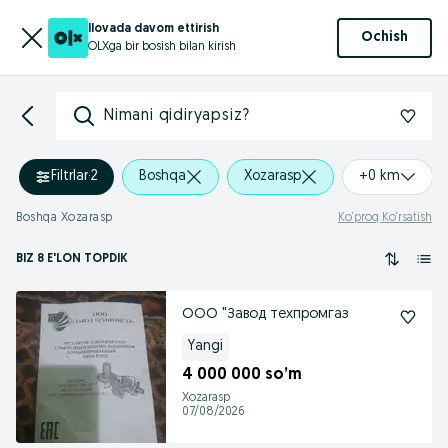
Ilovada davom ettirish
Ochish
OLXga bir bosish bilan kirish
Nimani qidiryapsiz?
Filtrlar
·
2
Boshqa
Xozarasp
+0 km
Boshqa Xozarasp
Ko‘proq Ko‘rsatish
BIZ 8 E'LON TOPDIK
ООО "Завод техпромгаз
Yangi
4 000 000 so’m
Xozarasp
07/08/2026