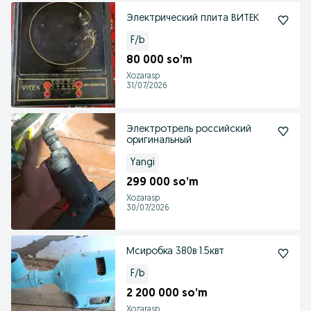
Электрический плита ВИТЕК
F/b
80 000 so’m
Xozarasp
31/07/2026
Электротрель российский
оригинальный
Yangi
299 000 so’m
Xozarasp
30/07/2026
Мсиробка 380в 1.5квт
F/b
2 200 000 so’m
Xozarasp