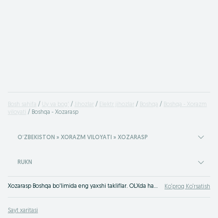
Bosh sahifa
Uy va bog'
Jihozlar
Elektr jihozlar
Boshqa
Boshqa - Xorazm
viloyati
Boshqa - Xozarasp
OʻZBEKISTON » XORAZM VILOYATI » XOZARASP
RUKN
Xozarasp Boshqa bo'limida eng yaxshi takliflar. OLXda hamyonbop narxlarda mahsulot va xizmatlarning katta tanlovi! OLX.uz da ko'plab takliflar!
Ko‘proq Ko‘rsatish
Sayt xaritasi