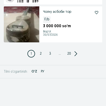
Чолғу асбоби тор
F/b
3 000 000 so’m
Bog'ot
30/07/2026
1
2
3
...
20
O'Z
РУ
Tilni o'zgartirish: