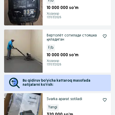
F/b
10 000 000 so’m
Xozarasp
17/07/2026
Вертолёт сотилади стояшка
қиладиган
F/b
10 000 000 so’m
Xozarasp
17/07/2026
Bu qidiruv bo’yicha kattaroq masofada
natijalarni ko’rish:
Svarka aparat sotiladi
Yangi
320 000 so’m