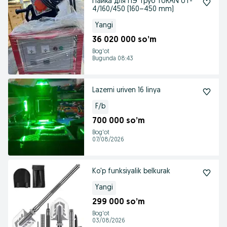
Пайка для ПЭ труб TURAN UT-
4/160/450 (160–450 mm)
Yangi
36 020 000 so’m
Bog'ot
Bugunda 08:43
Lazerni uriven 16 linya
F/b
700 000 so’m
Bog'ot
07/08/2026
Ko'p funksiyalik belkurak
Yangi
299 000 so’m
Bog'ot
03/08/2026