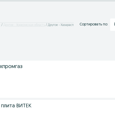
Сортировать по:
е
Другое - Хорезмская область
Другое - Хазарасп
хпромгаз
3
 плита ВИТЕК