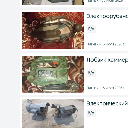
Питнак - 30 июля 2026 г.
Электрорубано
Б/у
Питнак - 18 июля 2026 г.
Лобзик хаммер
Б/у
Питнак - 18 июля 2026 г.
Электрический
Б/у