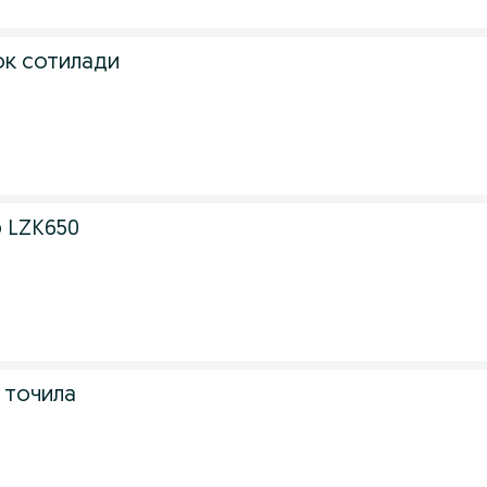
к сотилади
 LZK650
 точила