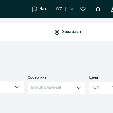
Уведомле
Чат
O'Z
Рус
Состояние
Цена
Все объявления