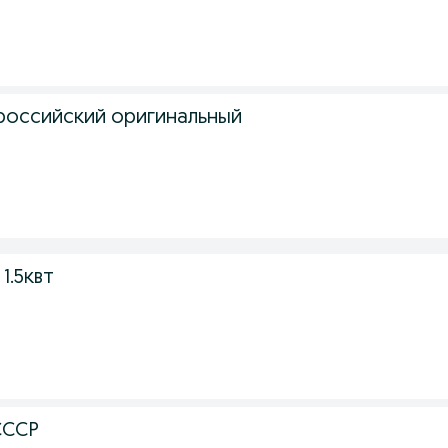
российский оригинальный
.
1.5квт
СССР