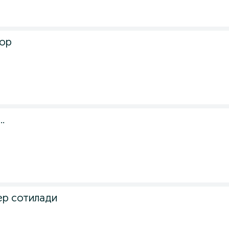
тор
.
ер сотилади