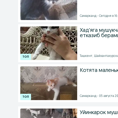
Самарканд - Сегодня в 16:
Хад'яга мушукч
етказиб берам
Ташкент, Шайхантахурский
Котята малень
Самарканд - 05 августа 20
Уйинкарок муш