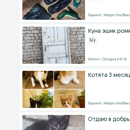
Ташкент, Мирзо-Улугбекск
Куна эшик ром
Б/у
Ургенч - Сегодня в 16:18
Котята 3 меся
Ташкент, Мирзо-Улугбекск
Отдаю в добры