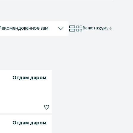
Рекомендованное вам
Валюта
:
сум
у.е.
Отдам даром
Отдам даром