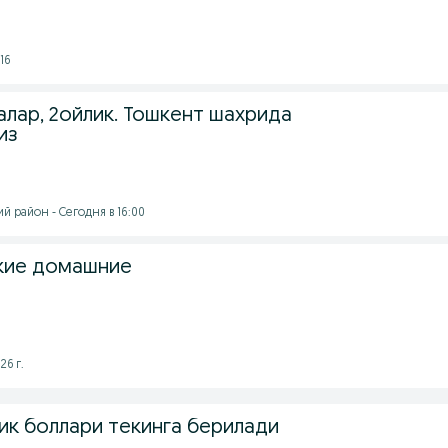
16
алар, 2ойлик. Тошкент шахрида
из
 район - Сегодня в 16:00
кие домашние
26 г.
ик боллари текинга берилади