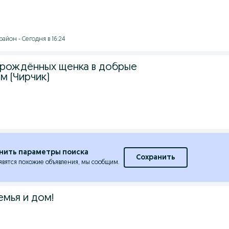
айон - Сегодня в 16:24
орождённых щенка в добрые
рм (Чирчик)
нить параметры поиска
Сохранить
явятся похожие объявления, мы сообщим.
емья и дом!