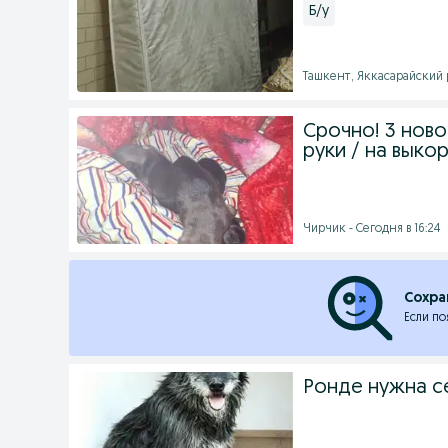
Б/у
Ташкент, Яккасарайский р
Срочно! 3 нов
руки / на выко
Чирчик - Сегодня в 16:24
Сохра
Если по
Ронде нужна с