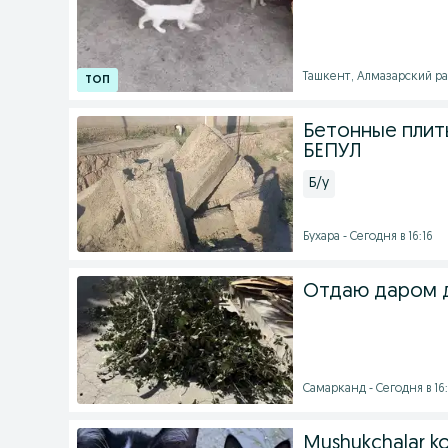
Ташкент, Алмазарский рай
Бетонные плит
БЕПУЛ
Б/у
Бухара - Сегодня в 16:16
Отдаю даром 
Самарканд - Сегодня в 16:
Mushukchalar ko