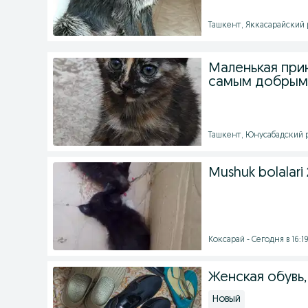
Ташкент, Яккасарайский р
Маленькая при
самым добрым 
Ташкент, Юнусабадский ра
Mushuk bolalari 
Коксарай - Сегодня в 16:1
Женская обувь,
Новый