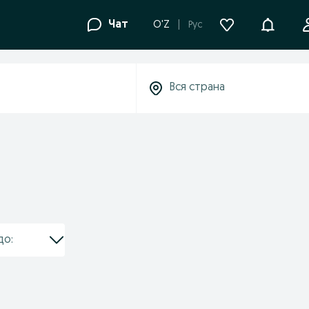
Уведомле
Чат
O'Z
Рус