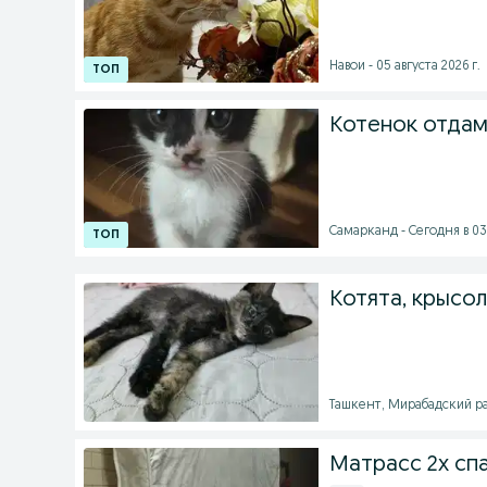
Навои - 05 августа 2026 г.
Котенок отдам
Самарканд - Сегодня в 03
Котята, крысо
Ташкент, Мирабадский рай
Матрасс 2х сп