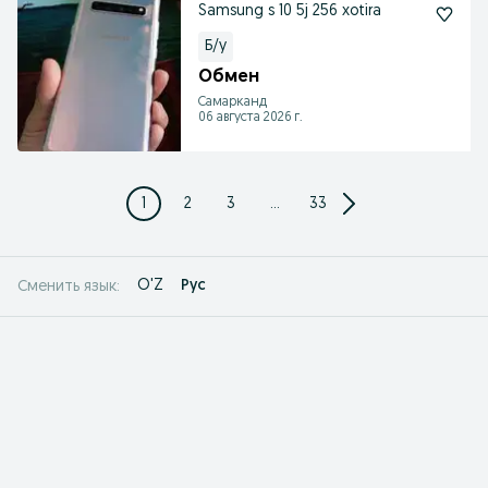
Samsung s 10 5j 256 xotira
Б/у
Обмен
Самарканд
06 августа 2026 г.
1
2
3
...
33
O'Z
Рус
Сменить язык: