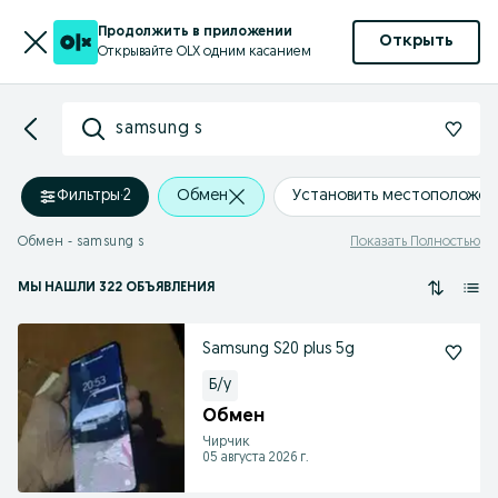
Продолжить в приложении
Открыть
Открывайте OLX одним касанием
samsung s
Фильтры
·
2
Обмен
Установить местоположен
Обмен - samsung s
Показать Полностью
МЫ НАШЛИ 322 ОБЪЯВЛЕНИЯ
Samsung S20 plus 5g
Б/у
Обмен
Чирчик
05 августа 2026 г.