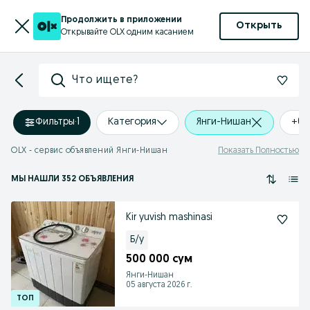
Продолжить в приложении
Открыть
Открывайте OLX одним касанием
Что ищете?
Фильтры
·
1
Категория
Янги-Нишан
+0 
OLX - сервис объявлений Янги-Нишан
Показать Полностью
МЫ НАШЛИ 352 ОБЪЯВЛЕНИЯ
Kir yuvish mashinasi
Б/у
500 000 сум
Янги-Нишан
05 августа 2026 г.