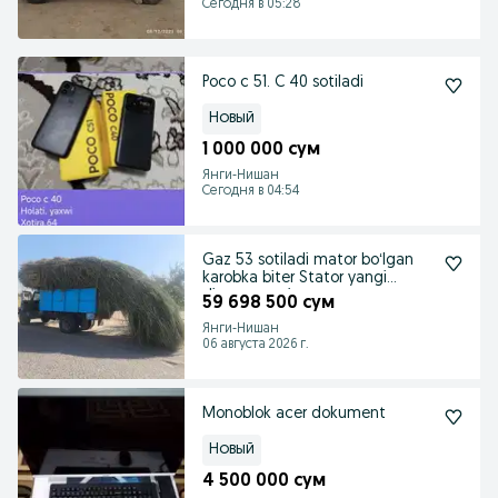
Сегодня в 05:28
Poco c 51. C 40 sotiladi
Новый
1 000 000 сум
Янги-Нишан
Сегодня в 04:54
Gaz 53 sotiladi mator boʻlgan
karobka biter Stator yangi
dinam yangi
59 698 500 сум
Янги-Нишан
06 августа 2026 г.
Monoblok acer dokument
Новый
4 500 000 сум