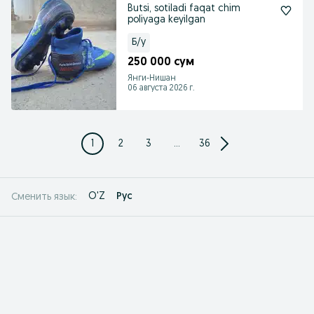
Butsi, sotiladi faqat chim
poliyaga keyilgan
Б/у
250 000 сум
Янги-Нишан
06 августа 2026 г.
1
2
3
...
36
O'Z
Рус
Сменить язык: