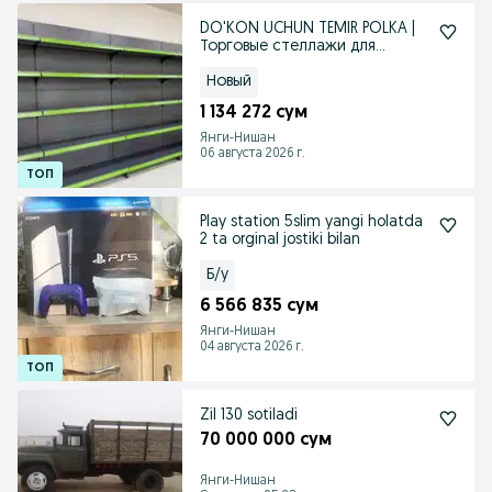
DO'KON UCHUN TEMIR POLKA |
Торговые стеллажи для
магазина
Новый
1 134 272 сум
Янги-Нишан
06 августа 2026 г.
Play station 5slim yangi holatda
2 ta orginal jostiki bilan
Б/у
6 566 835 сум
Янги-Нишан
04 августа 2026 г.
Zil 130 sotiladi
70 000 000 сум
Янги-Нишан