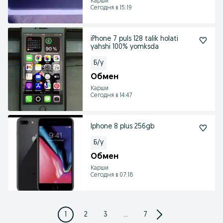
Карши
Сегодня в 15:19
iPhone 7 puls 128 talik holati
yahshi 100% yomksda
Б/у
Обмен
Карши
Сегодня в 14:47
Iphone 8 plus 256gb
Б/у
Обмен
Карши
Сегодня в 07:18
1
2
3
...
7