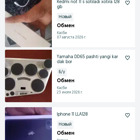
Redmi not 11 s sotiladi xotira 128
gb
Новый
Обмен
Касби
07 августа 2026 г.
Yamaha DD65 pashti yangi kar
dak bor
Б/у
Обмен
Касби
23 июля 2026 г.
Iphone 11 LLA128
Новый
Обмен