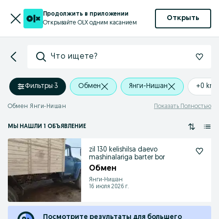
Продолжить в приложении
Открыть
Открывайте OLX одним касанием
Что ищете?
Фильтры
·
3
Обмен
Янги-Нишан
+0 km
Обмен Янги-Нишан
Показать Полностью
МЫ НАШЛИ 1 ОБЪЯВЛЕНИЕ
zil 130 kelishilsa daevo
mashinalariga barter bor
Обмен
Янги-Нишан
16 июля 2026 г.
Посмотрите результаты для большего