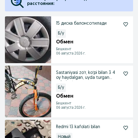
расстояния:
15 диска балонсотилади
Б/у
Обмен
Бешкент
06 августа 2026 г.
Sastaniyasi zoʻr, koʻpi bilan 3 4
oy haydalgan, uyda turgan
velosipet,
Б/у
Обмен
Бешкент
06 августа 2026 г.
Redmi 13 kafolati bilan
Новый