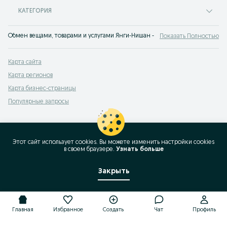
КАТЕГОРИЯ
Обмен вещами, товарами и услугами Янги-Нишан - сайт бесплатных объявл
Показать Полностью
Карта сайта
Карта регионов
Карта бизнес-страницы
Популярные запросы
Этот сайт использует cookies. Вы можете изменить настройки cookies
в своeм браузере.
Узнать больше
Закрыть
Главная
Избранное
Создать
Чат
Профиль