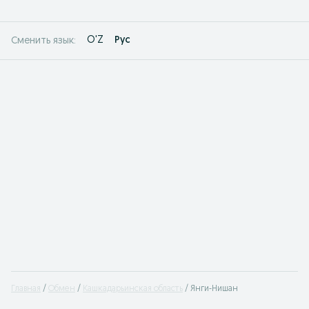
O'Z
Рус
Сменить язык:
Главная
Обмен
Кашкадарьинская область
Янги-Нишан