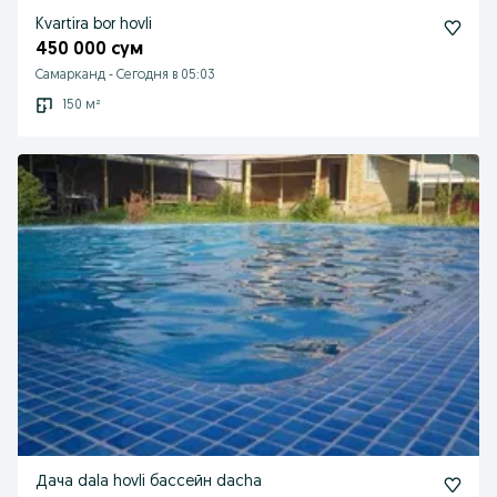
Kvartira bor hovli
450 000 сум
Самарканд
-
Сегодня в 05:03
150 м²
Дача dala hovli бассейн dacha