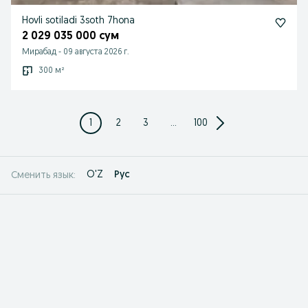
Hovli sotiladi 3soth 7hona
2 029 035 000 сум
Мирабад
-
09 августа 2026 г.
300 м²
1
2
3
...
100
O'Z
Рус
Сменить язык: