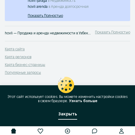
hovli ijaraga
в
Недвижимость
hovli arenda
в
Аренда долгосрочная
Показать Полностью
Показать Полностью
hovli — Продажа и аренда недвижимости в Узбекистане ➤ Жилая и коммерческая недвижимость по лучшей цене ✔️ Выбирайте среди множества объявлений недорого на OLX.uz!
Карта сайта
Карта регионов
Карта бизнес-страницы
Популярные запросы
Этот сайт использует cookies. Вы можете изменить настройки cookies
в своeм браузере.
Узнать больше
Закрыть