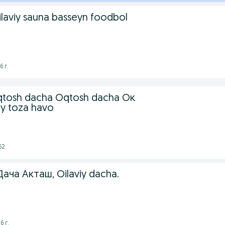
laviy sauna basseyn foodbol
6 г.
tosh dacha Oqtosh dacha Ок
iy toza havo
52
ача Акташ, Oilaviy dacha.
6 г.