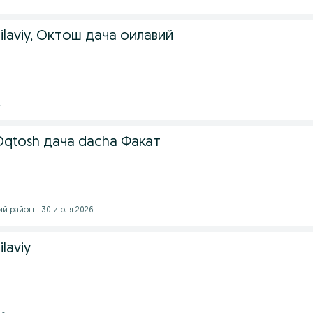
ilaviy, Октош дача оилавий
.
qtosh дача dacha Факат
 район - 30 июля 2026 г.
laviy