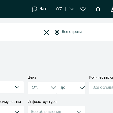
Уведомле
Чат
O'Z
Рус
Цена
Количество с
Все объяв
реимущества
Инфраструктура
Все объявления