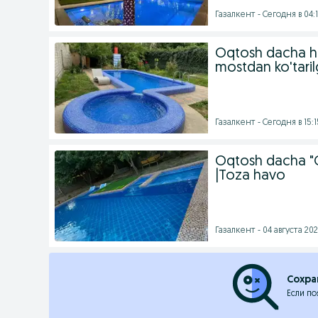
Газалкент - Сегодня в 04:
Oqtosh dacha ha
mostdan ko'tari
Газалкент - Сегодня в 15:1
Oqtosh dacha "G
|Toza havo
Газалкент - 04 августа 202
Сохра
Если по