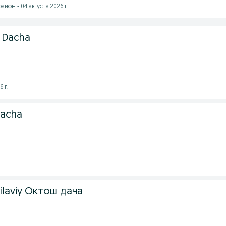
йон - 04 августа 2026 г.
 Dacha
6 г.
dacha
.
ilaviy Октош дача