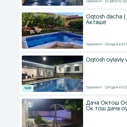
Газалкент - 05 августа 202
Oqtosh dacha |
Акташе
Газалкент - Сегодня в 03:
Oqtosh oylaviy 
Газалкент - Сегодня в 01:
Дача Октош Oq
Ок тош дача oy