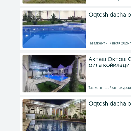
Oqtosh dacha o
Газалкент - 17 июля 2026 г
Акташ Октош O
оила койилади
Ташкент, Шайхантахурский
Oqtosh dacha oi