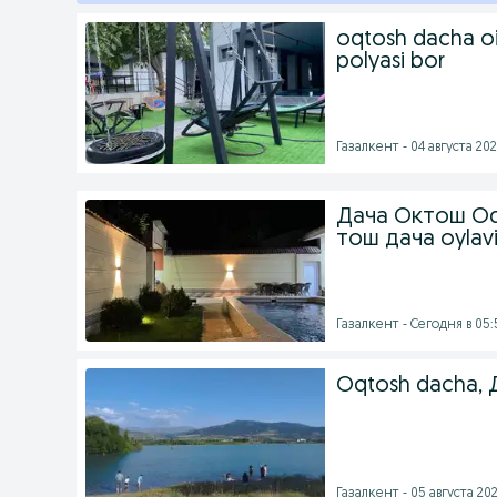
oqtosh dacha oi
polyasi bor
Газалкент - 04 августа 202
Дача Октош Oq
тош дача oylav
Газалкент - Сегодня в 05:
Oqtosh dacha, Д
Газалкент - 05 августа 202