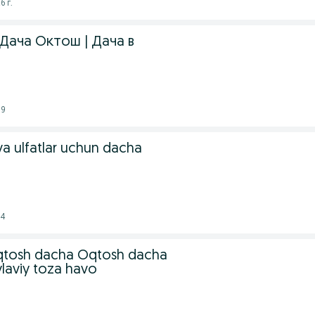
6 г.
 Дача Октош | Дача в
19
va ulfatlar uchun dacha
54
tosh dacha Oqtosh dacha
laviy toza havo