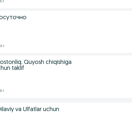
6 г.
посуточно
6 г.
stonliq. Quyosh chiqishiga
hun taklif
6 г.
laviy va Ulfatlar uchun