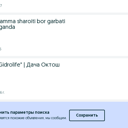
17
mma sharoiti bor garbati
lganda
5
idrolife" | Дача Октош
6 г.
нить параметры поиска
Сохранить
явятся похожие объявления, мы сообщим.