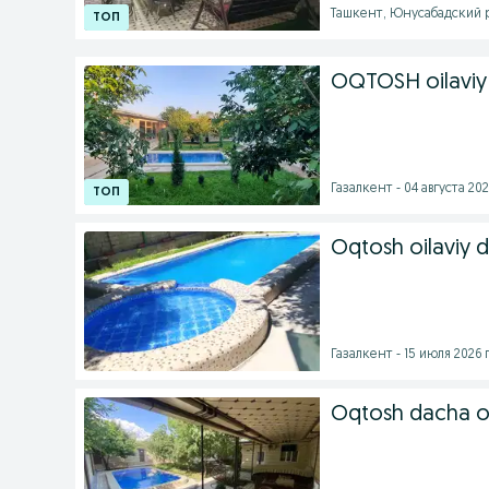
Ташкент, Юнусабадский ра
OQTOSH oilaviy
Газалкент - 04 августа 202
Oqtosh oilaviy 
Газалкент - 15 июля 2026 г
Oqtosh dacha o