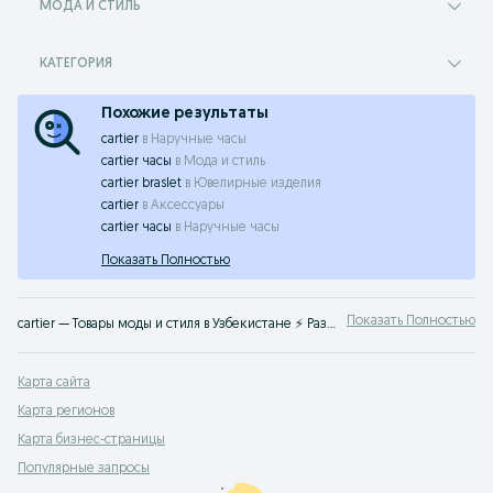
МОДА И СТИЛЬ
КАТЕГОРИЯ
Похожие результаты
cartier
в
Наручные часы
cartier часы
в
Мода и стиль
cartier braslet
в
Ювелирные изделия
cartier
в
Аксессуары
cartier часы
в
Наручные часы
Показать Полностью
Показать Полностью
cartier — Товары моды и стиля в Узбекистане ⚡️ Размеры и модели в наличии ✔️ Покупайте ▶️ новую или Б/У ✔️ одежду на OLX.uz
Карта сайта
Карта регионов
Карта бизнес-страницы
Популярные запросы