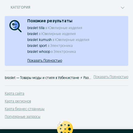
КАТЕГОРИЯ
Похожие результаты
braslet tilla
в
Ювелирные изделия
braslet
в
Ювелирные изделия
braslet kumush
в
Ювелирные изделия
braslet sport
в
Электроника
braslet whoop
в
Электроника
Показать Полностью
Показать Полностью
braslet — Товары моды и стиля в Узбекистане ⚡️ Размеры и модели в наличии ✔️ Покупайте ▶️ новую или Б/У ✔️ одежду на OLX.uz
Карта сайта
Карта регионов
Карта бизнес-страницы
Популярные запросы