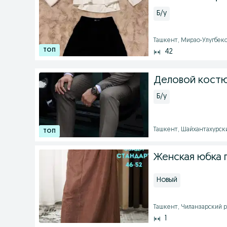
Б/у
Ташкент, Мирзо-Улугбекск
42
Деловой кост
Б/у
Ташкент, Шайхантахурский
Женская юбка 
Новый
Ташкент, Чиланзарский ра
1