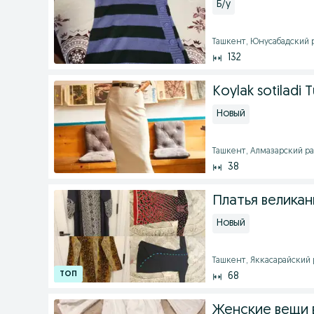
Б/у
Ташкент, Юнусабадский ра
132
Koylak sotiladi T
Новый
Ташкент, Алмазарский рай
38
Платья великан
Новый
Ташкент, Яккасарайский ра
68
Женские вещи 