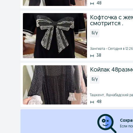
48
Кофточка с же
смотрится .
Б/у
Зангиата - Сегодня в 12:26
38
Койлак 48разме
Б/у
Ташкент, Яшнабадский рай
48
Сохра
Если по