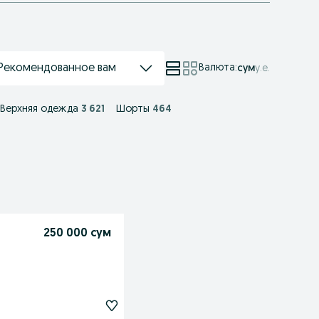
Рекомендованное вам
Валюта
:
сум
у.е.
Верхняя одежда
3 621
Шорты
464
250 000 сум