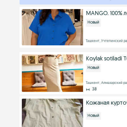
MANGO. 100% лё
Новый
Ташкент, Учтепинский рай
Koylak sotiladi T
Новый
Ташкент, Алмазарский рай
38
Кожаная курто
Новый