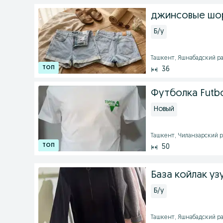
джинсовые шо
Б/у
Ташкент, Яшнабадский рай
36
Футболкa Futbo
Новый
Ташкент, Чиланзарский ра
50
База койлак уз
Б/у
Ташкент, Яшнабадский рай