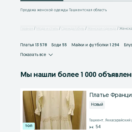
Продажа женской одежды Ташкентская область
Главная
Мода и стиль
Одежда/обувь
Женская одежда
Женска
Платья
13 578
Боди
55
Майки и футболки
1 294
Блу
Показать все
Мы нашли
более
1 000 объявле
Платье Франция
Новый
Ташкент, Яккасарайский ра
54