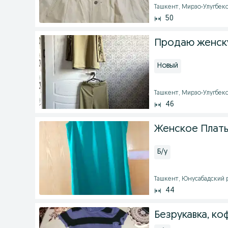
Ташкент, Мирзо-Улугбекск
50
Продаю женск
Новый
Ташкент, Мирзо-Улугбекск
46
Женское Плать
Б/у
Ташкент, Юнусабадский ра
44
Безрукавка, ко