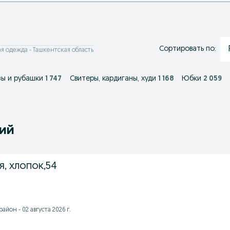
Сортировать по:
я одежда - Ташкентская область
зы и рубашки
1 747
Свитеры, кардиганы, худи
1 168
Юбки
2 059
ний
, хлопок,54
йон - 02 августа 2026 г.