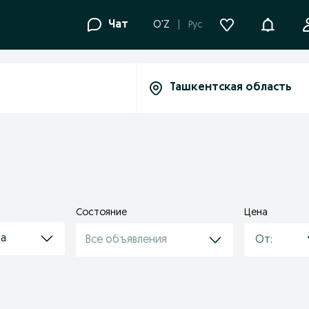
Уведомле
Чат
O'Z
Рус
Состояние
Цена
да
Все объявления