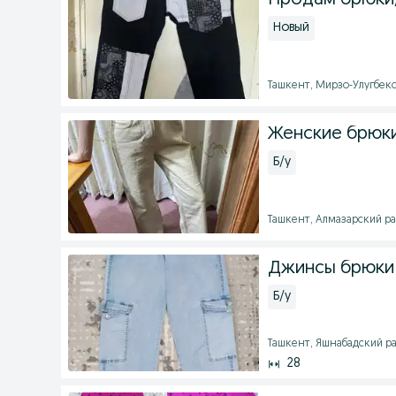
Продам брюки
Новый
Ташкент, Мирзо-Улугбекск
Женские брюк
Б/у
Ташкент, Алмазарский рай
Джинсы брюки 
Б/у
Ташкент, Яшнабадский рай
28