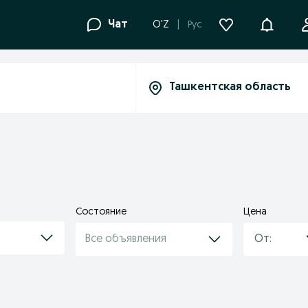
Уведомле
Чат
O'Z
Рус
Состояние
Цена
Все объявления