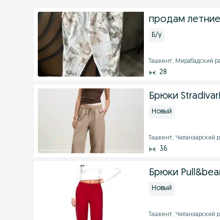
продам летние
Б/у
Ташкент, Мирабадский рай
28
Брюки Stradivar
Новый
Ташкент, Чиланзарский ра
36
Брюки Pull&bea
Новый
Ташкент, Чиланзарский ра