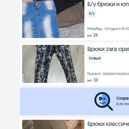
Б/у брюки и юп
Б/у
Мирабад - Сегодня в 18:0
26
Брюки zara ори
Новый
Ташкент, Шайхантахурский
30
Сохра
Если по
Брюки классич