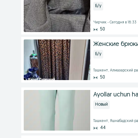
Б/у
Чирчик - Сегодня в 18:33
50
Женские брюки
Б/у
Ташкент, Алмазарский рай
50
Ayollar uchun h
Новый
Ташкент, Яшнабадский рай
44