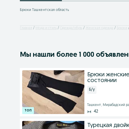
Брюки Ташкентская область
Главная
Мода и стиль
Одежда/обувь
Женская одежда
Брюки
Мы нашли
более
1 000 объявле
Брюки женские
состоянии
Б/у
Ташкент, Мирабадский рай
42
Турецкая двой