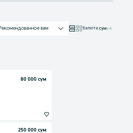
Рекомендованное вам
Валюта
:
сум
у.е.
80 000 сум
250 000 сум