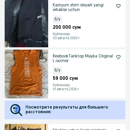
Kastyum shim deyarli yangi
erkaklar uchun
Б/у
200 000 сум
Куйганъяр
03 августа 2026 г.
ReebookTanktop Mayka Original
L razmer
Б/у
59 000 сум
Куйганъяр
01 августа 2026 г.
Посмотрите результаты для большего
расстояния: