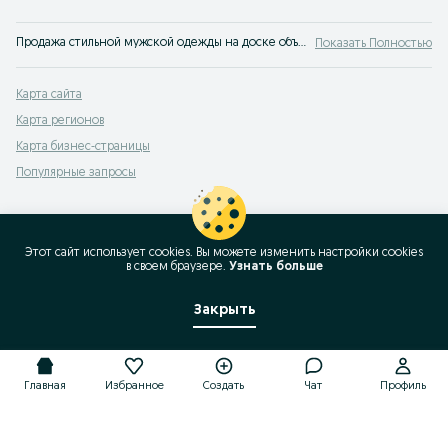
Продажа стильной мужской одежды на доске объявлений OLX.uz Куйганъяр. Покупайте модную одежду для мужчин по лучшим ценам на OLX (ранее Torg)!
Показать Полностью
Карта сайта
Карта регионов
Карта бизнес-страницы
Популярные запросы
Этот сайт использует cookies. Вы можете изменить настройки cookies
в своeм браузере.
Узнать больше
Закрыть
Главная
Избранное
Создать
Чат
Профиль