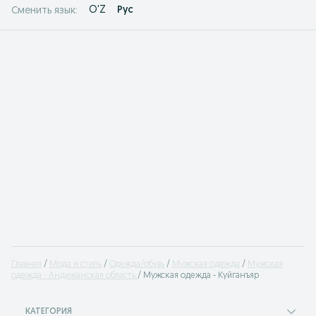
O'Z
Рус
Сменить язык:
Главная
Мода и стиль
Одежда/обувь
Мужская одежда
Мужская
одежда - Андижанская область
Мужская одежда - Куйганъяр
КАТЕГОРИЯ