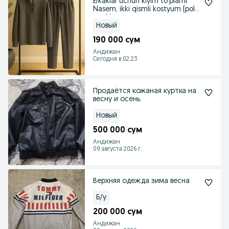
Erkaklar uchun kiyim to‘plami
Nasem, ikki qismli kostyum (polo
va shim
Новый
190 000 сум
Андижан
Сегодня в 02:23
Продаётся кожаная куртка на
весну и осень.
Новый
500 000 сум
Андижан
09 августа 2026 г.
Верхняя одежда зима весна
Б/у
200 000 сум
Андижан