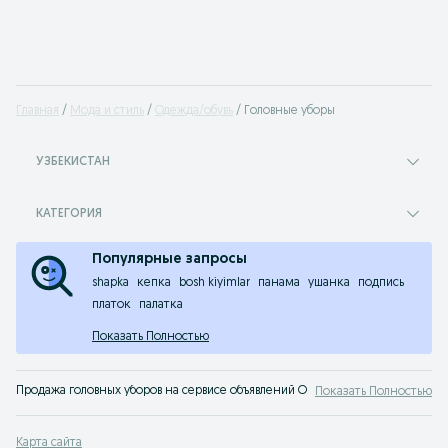
Главная
Мода и стиль
Одежда/обувь
Головные уборы
УЗБЕКИСТАН
КАТЕГОРИЯ
Популярные запросы
shapka
кепка
bosh kiyimlar
панама
ушанка
подпись
платок
палатка
Показать Полностью
Продажа головных уборов на сервисе объявлений OLX.uz Узбекистан. Покупа
Показать Полностью
Популярные запросы при поиске обуви и одежды в Узбекистане:
jordan 4
,
аир макс
,
платье с воротником
,
джинсы с низкой посадкой
,
купить
Карта сайта