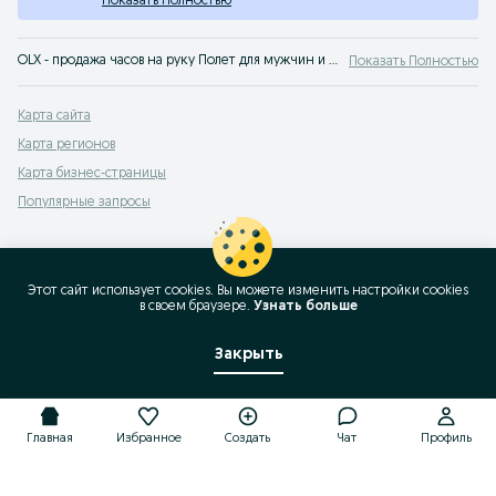
Показать Полностью
OLX - продажа часов на руку Полет для мужчин и для женщин на сервисе объявлений OLX.uz Узбекистан. Хороший выбор стильных наручных часов Полет по доступным ценам на OLX.uz!
Показать Полностью
Карта сайта
Карта регионов
Карта бизнес-страницы
Популярные запросы
Этот сайт использует cookies. Вы можете изменить настройки cookies
в своeм браузере.
Узнать больше
Закрыть
Главная
Избранное
Создать
Чат
Профиль