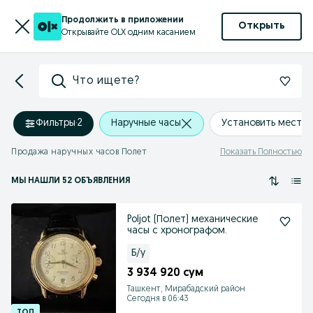
Продолжить в приложении
Открыть
Открывайте OLX одним касанием
Что ищете?
Фильтры
·
2
Наручные часы
Установить место
Продажа наручных часов Полет
Показать Полностью
МЫ НАШЛИ 52 ОБЪЯВЛЕНИЯ
Poljot (Полет) механические
часы с хронографом.
Б/у
3 934 920 сум
Ташкент, Мирабадский район
Сегодня в 06:43