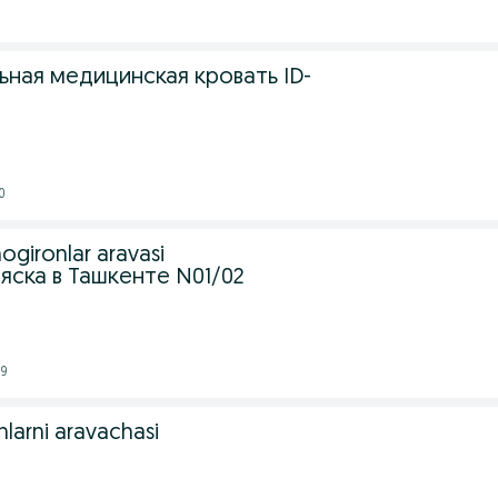
ьная медицинская кровать ID-
0
ogironlar aravasi
яска в Ташкенте N01/02
59
nlarni aravachasi