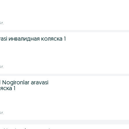
 г.
avasi инвалидная коляска 1
 г.
 Nogironlar aravasi
яска 1
 г.