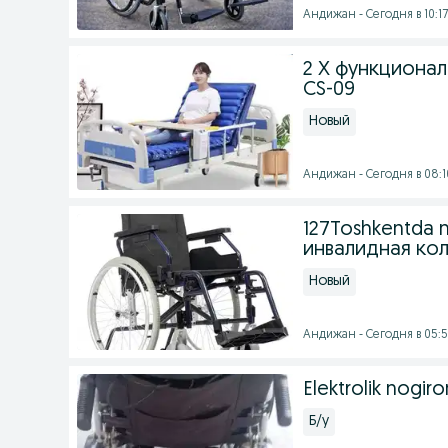
Андижан - Сегодня в 10:17
2 Х функционал
CS-09
Новый
Андижан - Сегодня в 08:1
127Toshkentda n
инвалидная кол
Новый
Андижан - Сегодня в 05:
Elektrolik nogiro
Б/у