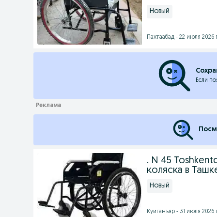
Новый
Пахтаабад - 22 июля 2026 г
Сохра
Если по
Посм
. N 45 Toshkent
коляска в Ташк
Новый
Куйганъяр - 31 июля 2026 г