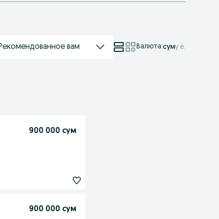
Рекомендованное вам
Валюта
:
сум
у.е.
900 000 сум
900 000 сум