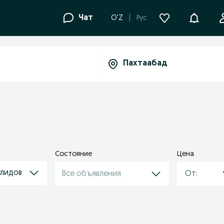
Уведомле
Чат
O'Z
Рус
Состояние
Цена
алидов
Все объявления