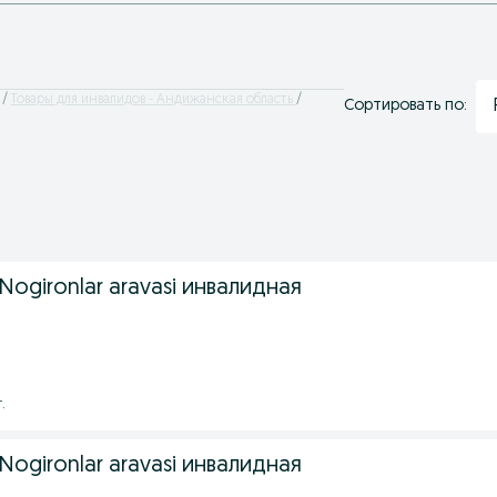
Товары для инвалидов - Андижанская область
Сортировать по:
Nogironlar aravasi инвалидная
.
Nogironlar aravasi инвалидная