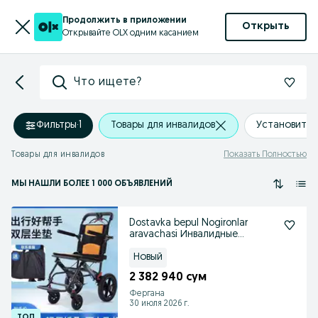
Продолжить в приложении
Открыть
Открывайте OLX одним касанием
Что ищете?
Фильтры
·
1
Товары для инвалидов
Установить
Товары для инвалидов
Показать Полностью
МЫ НАШЛИ
БОЛЕЕ
1 000 ОБЪЯВЛЕНИЙ
Dostavka bepul Nogironlar
aravachasi Инвалидные
коляски коляска
Новый
2 382 940 сум
Фергана
30 июля 2026 г.