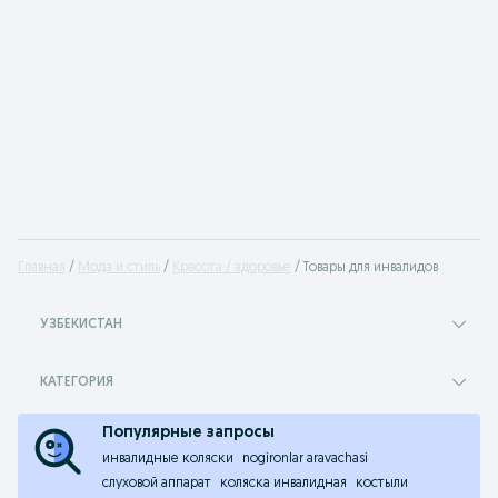
Главная
Мода и стиль
Красота / здоровье
Товары для инвалидов
УЗБЕКИСТАН
КАТЕГОРИЯ
Популярные запросы
инвалидные коляски
nogironlar aravachasi
слуховой аппарат
коляска инвалидная
костыли