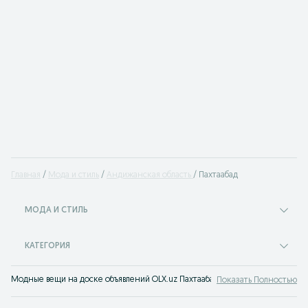
Главная
Мода и стиль
Андижанская область
Пахтаабад
МОДА И СТИЛЬ
КАТЕГОРИЯ
Модные вещи на доске объявлений OLX.uz Пахтаабад. Покупайте все самое
Показать Полностью