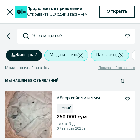
Продолжить в приложении
Открыть
Открывайте OLX одним касанием
Что ищете?
Фильтры
·
2
Мода и стиль
Пахтаабад
+
Мода и стиль Пахтаабад
Показать Полностью
МЫ НАШЛИ 58 ОБЪЯВЛЕНИЙ
Аёлар кийими мммм
Новый
250 000 сум
Пахтаабад
07 августа 2026 г.