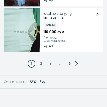
48
Ideal holatta yangi
kiymaganman
Новый
110 000 сум
Пахтаабад
02 августа 2026 г.
48
1
2
3
...
6
O'Z
Рус
Сменить язык: